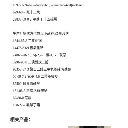
109777-76-6 (2-dodecyl-1,3-dioxolan-4-yl)methanol
629-60-7 氰十二烷
29833-69-0 2-甲基-1-十五碳烯
生产厂家优惠供应以下品种,欢迎咨询:
1344-67-8 二氯化铜
14475-63-9 氢氧化锆
74866-28-7 (+/-)-2,2-二溴-1,1-二联萘
3296-90-0 二溴新戊二醇
98358-37-3 聚乙二醇三甲氧基硅丙基醚
56-09-7 2-氨基-4,6-二羟基嘧啶
85509-19-9 氟硅唑
131-08-8 蒽醌-2-磺酸钠
82-86-0 苊醌
138-22-7 乳酸丁酯
相关产品：