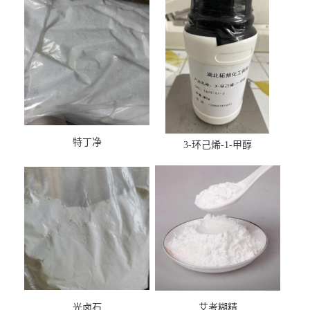
特丁净
3-环己烯-1-甲醇
光卤石
艾考糊精