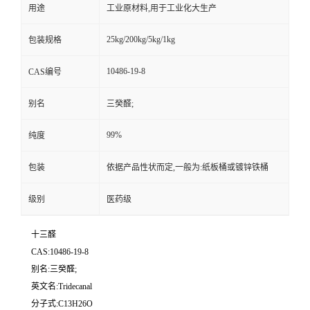
用途
工业原材料,用于工业化大生产
25kg/200kg/5kg/1kg
包装规格
10486-19-8
CAS编号
别名
三癸醛;
99%
纯度
包装
依据产品性状而定,一般为:纸板桶或镀锌铁桶
级别
医药级
十三醛
CAS:10486-19-8
别名:三癸醛;
英文名:Tridecanal
分子式:C13H26O