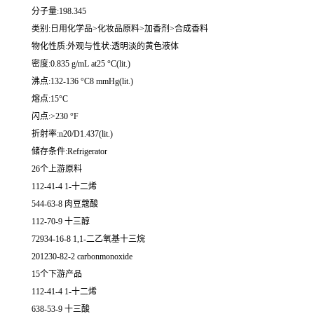
分子量:198.345
类别:日用化学品>化妆品原料>加香剂>合成香料
物化性质:外观与性状:透明淡的黄色液体
密度:0.835 g/mL at25 °C(lit.)
沸点:132-136 °C8 mmHg(lit.)
熔点:15°C
闪点:>230 °F
折射率:n20/D1.437(lit.)
储存条件:Refrigerator
26个上游原料
112-41-4 1-十二烯
544-63-8 肉豆蔻酸
112-70-9 十三醇
72934-16-8 1,1-二乙氧基十三烷
201230-82-2 carbonmonoxide
15个下游产品
112-41-4 1-十二烯
638-53-9 十三酸