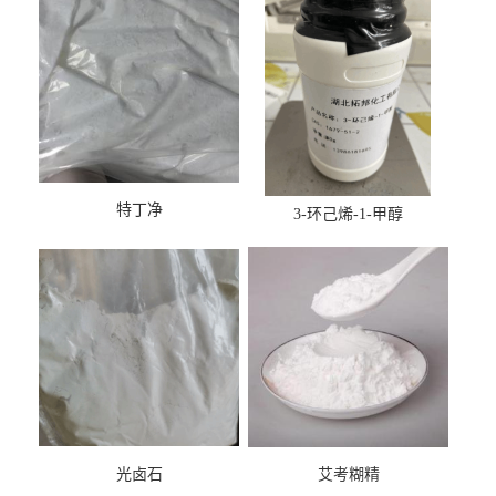
特丁净
3-环己烯-1-甲醇
光卤石
艾考糊精