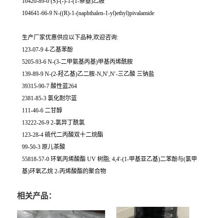
10420-89-0 (S)-(-)-1-(1-萘基)乙胺
104641-66-9 N-((R)-1-(naphthalen-1-yl)ethyl)pivalamide
生产厂家优惠供应以下品种,欢迎咨询:
123-07-9 4-乙基苯酚
5205-93-6 N-(3-二甲氨基丙基)甲基丙烯酰胺
139-89-9 N-(2-羟乙基)乙二胺-N,N′,N′-三乙酸 三钠盐
39315-90-7 酸性蓝264
2381-85-3 氯化耐尔蓝
111-46-6 二甘醇
13222-26-9 2-氯异丁酰氯
123-28-4 硫代二丙酸双十二烷酯
99-50-3 原儿茶酸
55818-57-0 环氧丙烯酸酯 UV 树脂; 4,4'-(1-甲基亚乙基)二苯酚与(氯甲
基)环氧乙烷 2-丙烯酸酯的聚合物
相关产品：