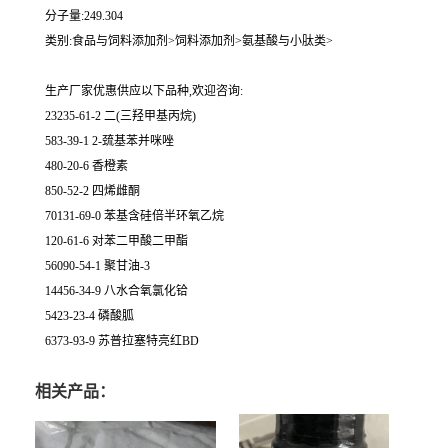
分子量:249.304
类别:食品与饲料添加剂>饲料添加剂>氨基酸与小肽类>
生产厂家优惠供应以下品种,欢迎咨询:
23235-61-2 二(三羟甲基丙烷)
583-39-1 2-巯基苯并咪唑
480-20-6 香橙素
850-52-2 四烯雌酮
70131-69-0 苯基含硅倍半环氧乙烷
120-61-6 对苯二甲酸二甲酯
56090-54-1 聚甘油-3
14456-34-9 八水合氧氯化铪
5423-23-4 磷酸胍
6373-93-9 苏普拉塞特亮红BD
相关产品：