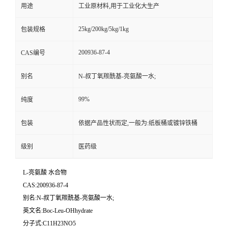
用途
工业原材料,用于工业化大生产
25kg/200kg/5kg/1kg
包装规格
200936-87-4
CAS编号
别名
N-叔丁氧羰酰基-亮氨酸一水;
99%
纯度
包装
依据产品性状而定,一般为:纸板桶或镀锌铁桶
级别
医药级
L-亮氨酸 水合物
CAS:200936-87-4
别名:N-叔丁氧羰酰基-亮氨酸一水;
英文名:Boc-Leu-OHhydrate
分子式:C11H23NO5