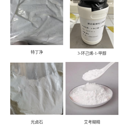
特丁净
3-环己烯-1-甲醇
光卤石
艾考糊精