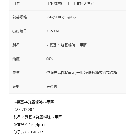
用途
工业原材料,用于工业化大生产
25kg/200kg/5kg/1kg
包装规格
712-30-1
CAS编号
别名
2-氨基-4-羟基蝶啶-6-甲醛
99%
纯度
包装
依据产品性状而定,一般为:纸板桶或镀锌铁桶
级别
医药级
2-氨基-4-羟基蝶啶-6-甲醛
CAS:712-30-1
别名:2-氨基-4-羟基蝶啶-6-甲醛
英文名:6-formylpterin
分子式:C7H5N5O2