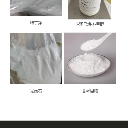
特丁净
3-环己烯-1-甲醇
光卤石
艾考糊精