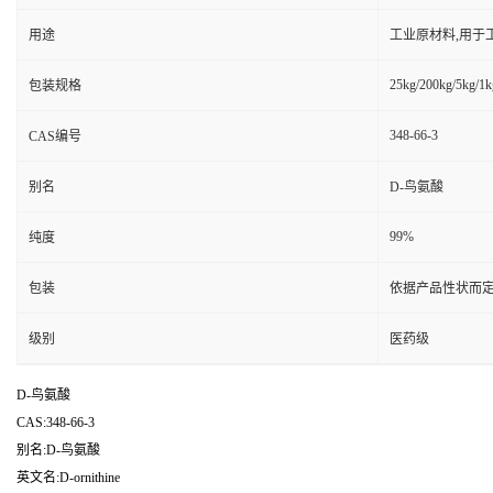
用途
工业原材料,用于
25kg/200kg/5kg/1k
包装规格
348-66-3
CAS编号
别名
D-鸟氨酸
99%
纯度
包装
依据产品性状而定
级别
医药级
D-鸟氨酸
CAS:348-66-3
别名:D-鸟氨酸
英文名:D-ornithine