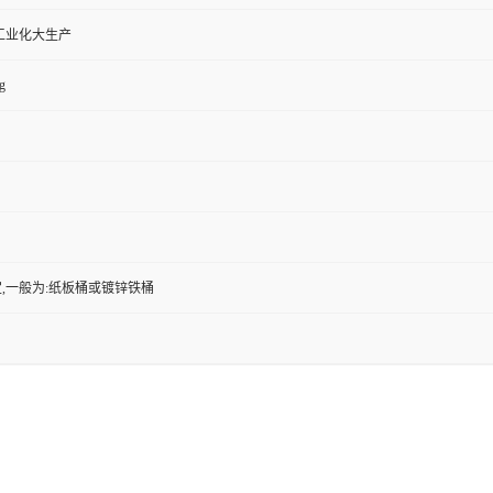
工业化大生产
g
,一般为:纸板桶或镀锌铁桶