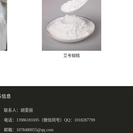
艾考糊精
系信息
联系人：胡雯丽
电话：13986181695（微信同号）QQ：1018287799
邮箱：
1078480055@qq.com