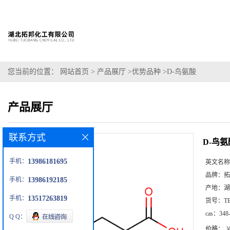
您当前的位置：
网站首页
>
产品展厅
>
优势品种
>
D-鸟氨酸
产品展厅
联系方式
D-鸟氨
手机：
13986181695
英文名称
品牌：
拓
手机：
13986192185
产地：
湖
手机：
13517263819
货号：
T
cas：
348
Q Q：
价格：
￥