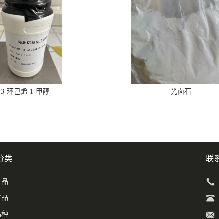
3-环己烯-1-甲醇
光卤石
分类
联
产品
产品
品种