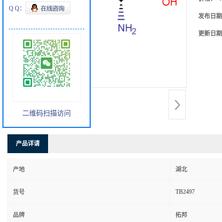
Q Q：
发布日期
更新日期
二维码扫描访问
产品详请
产地
湖北
TB2497
货号
品牌
拓邦