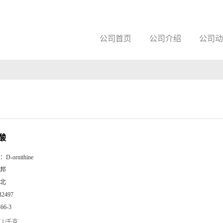
公司首页
公司介绍
公司动
酸
：
D-ornithine
邦
北
B2497
-66-3
1/千克