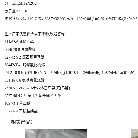
分子式:C5H12N2O2
分子量:132.16
物化性质:熔点140°C沸点308.7±32.0°C 密度1.165±0.06g/cm3 酸度系数(pKa)2.45±0.2
生产厂家优惠供应以下品种,欢迎咨询:
111-62-6 油酸乙酯
4086-70-8 豆蔻酸镁
627-42-9 2-氯乙基甲基醚
68442-33-1 均聚氯化丙烯
4292-10-8 N-(羧甲基)-N,N-二甲基-3-[(1-氧代十二烷基)氨基]-1-丙铵内盐氢氧化物
551-16-6 6-氨基青霉烷酸
25307-17-9 2,2-(9-十八烯基亚氨)双(乙醇)
2527-66-4 2-甲基-1,2-苯并噻唑-3-酮
103-73-1 苯乙醚
557-66-4 乙胺盐酸盐
相关产品：