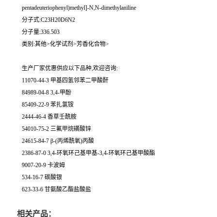
pentadeuteriophenyl)methyl]-N,N-dimethylaniline
分子式:C23H20D6N2
分子量:336.503
类别:其他>化学试剂>芳香化合物>
生产厂家优惠供应以下品种,欢迎咨询:
11070-44-3 甲基四氢邻苯二甲酸酐
84989-04-8 3,4-甲酚
85409-22-9 苯扎氯铵
2444-46-4 香草壬酰胺
54010-75-2 三氟甲烷磺酸锌
24615-84-7 β-(丙烯酰氧)丙酸
2386-87-0 3,4-环氧环己基甲基-3,4-环氧环己基甲酸酯
9007-20-9 卡波姆
534-16-7 碳酸银
623-33-6 甘氨酸乙酯盐酸盐
相关产品：