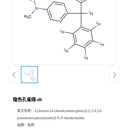
隐色孔雀绿-d6
英文名称：
4-[deuterio-[4-(dimethylamino)phenyl]-(2,3,4,5,6-
pentadeuteriophenyl)methyl]-N,N-dimethylaniline
品牌：
拓邦