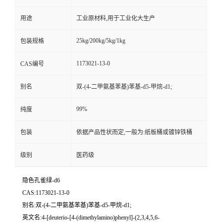
用途
工业原材料,用于工业化大生产
25kg/200kg/5kg/1kg
包装规格
1173021-13-0
CAS编号
别名
双-(4-二甲氨基苯基)苯基-d5-甲烷-d1;
99%
纯度
包装
依据产品性状而定,一般为:纸板桶或镀锌铁桶
级别
医药级
隐色孔雀绿-d6
CAS:1173021-13-0
别名:双-(4-二甲氨基苯基)苯基-d5-甲烷-d1;
英文名:4-[deuterio-[4-(dimethylamino)phenyl]-(2,3,4,5,6-