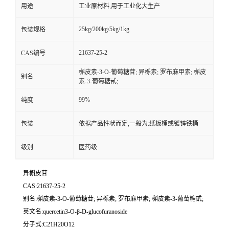
用途
工业原材料,用于工业化大生产
25kg/200kg/5kg/1kg
包装规格
21637-25-2
CAS编号
槲皮素-3-O-葡萄糖苷; 异栎素; 罗布麻甲素; 槲皮
别名
素-3-葡萄糖甙;
99%
纯度
包装
依据产品性状而定,一般为:纸板桶或镀锌铁桶
级别
医药级
异槲皮苷
CAS:21637-25-2
别名:槲皮素-3-O-葡萄糖苷; 异栎素; 罗布麻甲素; 槲皮素-3-葡萄糖甙;
英文名:quercetin3-O-β-D-glucofuranoside
分子式:C21H20O12