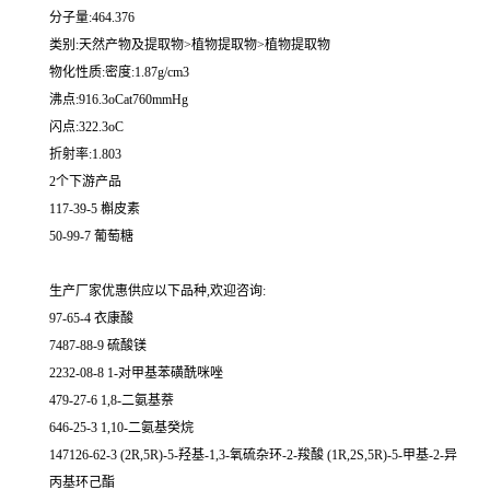
分子量:464.376
类别:天然产物及提取物>植物提取物>植物提取物
物化性质:密度:1.87g/cm3
沸点:916.3oCat760mmHg
闪点:322.3oC
折射率:1.803
2个下游产品
117-39-5 槲皮素
50-99-7 葡萄糖
生产厂家优惠供应以下品种,欢迎咨询:
97-65-4 衣康酸
7487-88-9 硫酸镁
2232-08-8 1-对甲基苯磺酰咪唑
479-27-6 1,8-二氨基萘
646-25-3 1,10-二氨基癸烷
147126-62-3 (2R,5R)-5-羟基-1,3-氧硫杂环-2-羧酸 (1R,2S,5R)-5-甲基-2-异
丙基环己酯