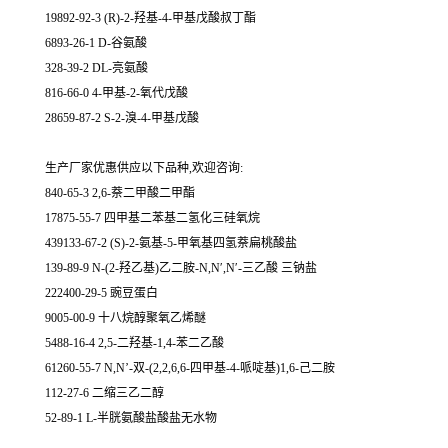
19892-92-3 (R)-2-羟基-4-甲基戊酸叔丁酯
6893-26-1 D-谷氨酸
328-39-2 DL-亮氨酸
816-66-0 4-甲基-2-氧代戊酸
28659-87-2 S-2-溴-4-甲基戊酸
生产厂家优惠供应以下品种,欢迎咨询:
840-65-3 2,6-萘二甲酸二甲酯
17875-55-7 四甲基二苯基二氢化三硅氧烷
439133-67-2 (S)-2-氨基-5-甲氧基四氢萘扁桃酸盐
139-89-9 N-(2-羟乙基)乙二胺-N,N′,N′-三乙酸 三钠盐
222400-29-5 豌豆蛋白
9005-00-9 十八烷醇聚氧乙烯醚
5488-16-4 2,5-二羟基-1,4-苯二乙酸
61260-55-7 N,N’-双-(2,2,6,6-四甲基-4-哌啶基)1,6-己二胺
112-27-6 二缩三乙二醇
52-89-1 L-半胱氨酸盐酸盐无水物