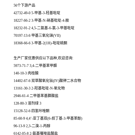
56个下游产品
42732-49-0 5-甲基-3-羟基吡啶
18227-66-2 3-甲基-N-硝基吡啶-4-胺
18232-91-2 4,5-二氨基-6-氯-3-甲基吡啶
70197-13-6 甲基三氧化铼(VII)
18368-66-6 3-甲基-2(1H)-吡啶硫酮
生产厂家优惠供应以下品种,欢迎咨询:
5973-71-7 3,4-二甲基苯甲醛
140-10-3 肉桂酸
14402-67-6 双草酸氧化钛(IV)酸钾二水合物
13161-30-3 2-羟基吡啶-N-氧化物
2946-61-4 二甲基苯基膦酸盐
128-80-3 溶剂绿 3
15128-52-6 四氢咔唑酮
85-60-9 4,4’-亚丁基双(6-叔丁基-3-甲基苯酚)
96-13-9 2,3-二溴-1-丙醇
6142-05-8 2-氨基噻唑盐酸盐