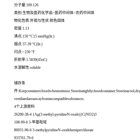
分子量:109.126
类别:生物及医药化学品>医药中间体>农药中间体
物化性质:外观与性状:棕色固体
密度:1.13
沸点:150 °C15 mmHg(lit.)
熔点:37-39 °C(lit.)
闪点:>230 °F
折射率:1.5839(45oC)
水溶解性:soluble
储存条
件:Keepcontainerclosedwhennotinuse.Storeinatightlyclosedcontainer.Storeinacool,dry
ventilatedareaawayfromincompatiblesubstances.
4个上游原料
26200-38-4 {Ag(3-methyl-pyridineN-oxide)}C(NO2)3
108-99-6 3-甲基吡啶
86931-96-6 3-methylpyridineN-oxidehemiperchlorate
933761-79-6