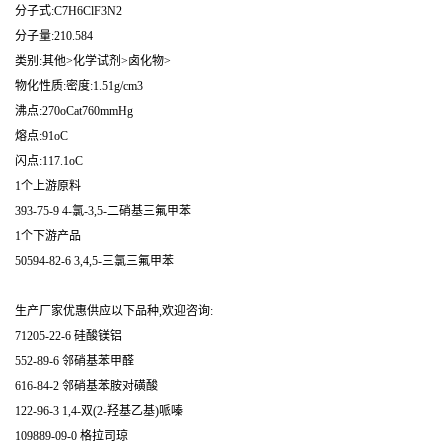
分子式:C7H6ClF3N2
分子量:210.584
类别:其他>化学试剂>卤化物>
物化性质:密度:1.51g/cm3
沸点:270oCat760mmHg
熔点:91oC
闪点:117.1oC
1个上游原料
393-75-9 4-氯-3,5-二硝基三氟甲苯
1个下游产品
50594-82-6 3,4,5-三氯三氟甲苯
生产厂家优惠供应以下品种,欢迎咨询:
71205-22-6 硅酸镁铝
552-89-6 邻硝基苯甲醛
616-84-2 邻硝基苯胺对磺酸
122-96-3 1,4-双(2-羟基乙基)哌嗪
109889-09-0 格拉司琼