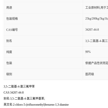
用途
工业原材料,用于
25kg/200kg/5kg/1k
包装规格
34207-44-8
CAS编号
别名
3,5-二氨基-4-氯
99%
纯度
包装
依据产品性状而定
级别
医药级
3,5-二氨基-4-氯三氟甲苯
CAS:34207-44-8
别名:3,5-二氨基-4-氯三氟甲基苯;
英文名:2-chloro-5-(trifluoromethyl)benzene-1,3-diamine