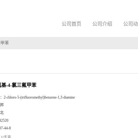
公司首页
公司介绍
公司动
氟甲苯
二氨基-4-氯三氟甲苯
：
2-chloro-5-(trifluoromethyl)benzene-1,3-diamine
邦
北
B2520
07-44-8
1/千克