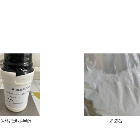
3-环己烯-1-甲醇
光卤石