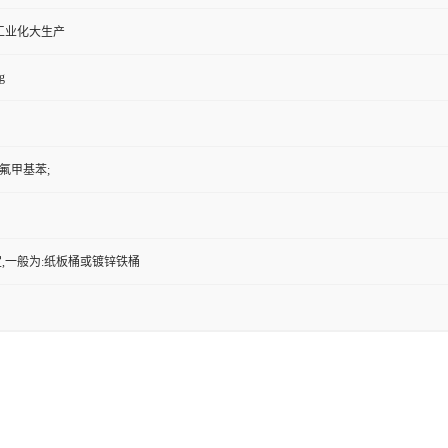
工业化大生产
g
三氟甲基苯;
,一般为:纸板桶或镀锌铁桶