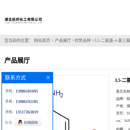
您当前的位置：
网站首页
>
产品展厅
>
优势品种
>
3,5-二氨基-4-氯三
产品展厅
联系方式
3,5-
手机：
13986181695
英文名称
品牌：
拓
手机：
13986192185
产地：
湖
手机：
13517263819
货号：
T
cas：
342
Q Q：
价格：
￥