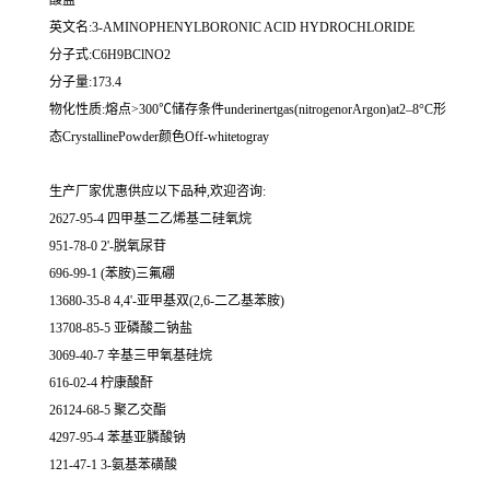
酸盐
英文名:3-AMINOPHENYLBORONIC ACID HYDROCHLORIDE
分子式:C6H9BClNO2
分子量:173.4
物化性质:熔点>300℃储存条件underinertgas(nitrogenorArgon)at2–8°C形
态CrystallinePowder颜色Off-whitetogray
生产厂家优惠供应以下品种,欢迎咨询:
2627-95-4 四甲基二乙烯基二硅氧烷
951-78-0 2'-脱氧尿苷
696-99-1 (苯胺)三氟硼
13680-35-8 4,4'-亚甲基双(2,6-二乙基苯胺)
13708-85-5 亚磷酸二钠盐
3069-40-7 辛基三甲氧基硅烷
616-02-4 柠康酸酐
26124-68-5 聚乙交酯
4297-95-4 苯基亚膦酸钠
121-47-1 3-氨基苯磺酸