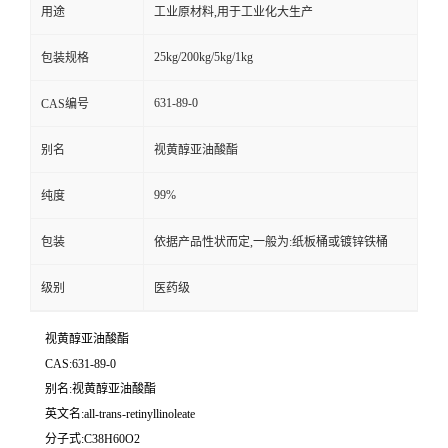
用途
工业原材料,用于工业化大生产
25kg/200kg/5kg/1kg
包装规格
631-89-0
CAS编号
别名
视黄醇亚油酸酯
99%
纯度
包装
依据产品性状而定,一般为:纸板桶或镀锌铁桶
级别
医药级
视黄醇亚油酸酯
CAS:631-89-0
别名:视黄醇亚油酸酯
英文名:all-trans-retinyllinoleate
分子式:C38H60O2