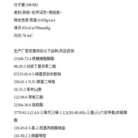
分子量:548.882
类别:其他>化学试剂>烯烃类>
物化性质:密度:0.929g/cm3
沸点:631oCat760mmHg
闪点:78.4oC
生产厂家优惠供应以下品种,欢迎咨询:
25168-73-4 蔗糖硬脂酸酯
98-29-3 对叔丁基邻苯二酚
67233-85-6 5-硝基愈创木酚钠
530-62-1 N,N'-羰基二咪唑
56-55-3 苯并[a]蒽
122-99-6 苯氧乙醇
52304-36-6 驱蚊酯
3779-63-3 (2,4,6-三氧代三嗪-1,3,5(2H,4H,6H)-三基)三(六亚甲基)异氰酸
酯
126-83-0 3-氯-2-羟基丙硫酸钠盐
141-90-2 2-硫脲嘧啶