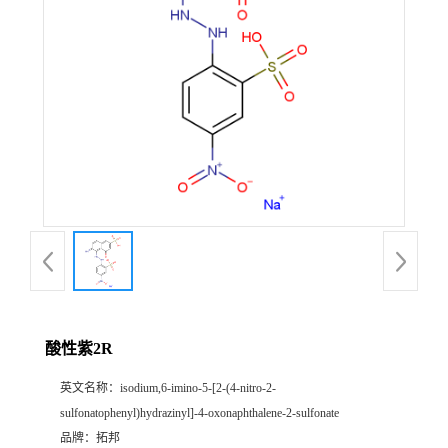
酸性紫2R
英文名称：
isodium,6-imino-5-[2-(4-nitro-2-
sulfonatophenyl)hydrazinyl]-4-oxonaphthalene-2-sulfonate
品牌：
拓邦