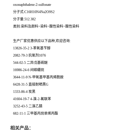
oxonaphthalene-2-sulfonate
分子式:C16H10N4Na2O9S2
分子量:512.382
类别:染料及颜料>染料>酸性染料>酸性染料
生产厂家优惠供应以下品种,欢迎咨询:
13826-35-2 3-苯氧基苄醇
2082-79-3 抗氧剂1076
544-02-5 二异戊基硫醚
16986-24-6 间碳硼烷
3644-11-9 N-甲氧基甲基丙烯酰胺
6428-31-5 直接耐晒黑G
1333-86-4 炭黑
41604-19-7 4-溴-2-氟联苯
3252-43-5 二溴乙腈
682-11-1 三甲基丙烷单烯丙酯
相关产品：