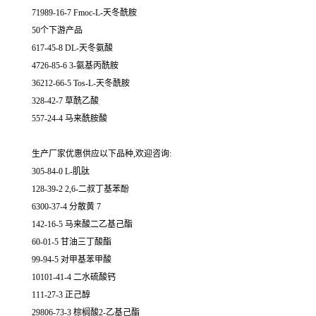
71989-16-7 Fmoc-L-天冬酰胺
50个下游产品
617-45-8 DL-天冬氨酸
4726-85-6 3-氨基丙酰胺
36212-66-5 Tos-L-天冬酰胺
328-42-7 草酰乙酸
557-24-4 马来酰胺酸
生产厂家优惠供应以下品种,欢迎咨询:
305-84-0 L-肌肽
128-39-2 2,6-二叔丁基苯酚
6300-37-4 分散黄 7
142-16-5 马来酸二乙基己酯
60-01-5 甘油三丁酸酯
99-94-5 对甲基苯甲酸
10101-41-4 二水硫酸钙
111-27-3 正己醇
29806-73-3 棕榈酸2-乙基己酯