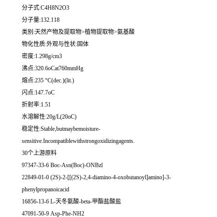
分子式:C4H8N2O3
分子量:132.118
类别:天然产物及提取物>植物提取物>氨基酸
物化性质:外观与性状:固体
密度:1.298g/cm3
沸点:320.6oCat760mmHg
熔点:235 °C(dec.)(lit.)
闪点:147.7oC
折射率:1.51
水溶解性:20g/L(20oC)
稳定性:Stable,butmaybemoisture-
sensitive.Incompatiblewithstrongoxidizingagents.
30个上游原料
97347-33-6 Boc-Asn(Boc)-ONBzl
22849-01-0 (2S)-2-[[(2S)-2,4-diamino-4-oxobutanoyl]amino]-3-
phenylpropanoicacid
16856-13-6 L-天冬氨酸-beta-甲酯盐酸盐
47091-50-9 Asp-Phe-NH2