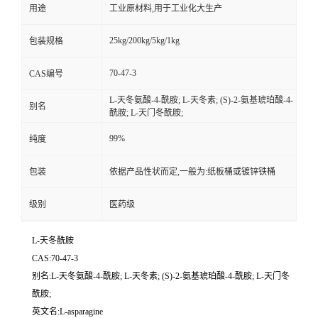
用途
工业原材料,用于工业化大生产
25kg/200kg/5kg/1kg
包装规格
70-47-3
CAS编号
L-天冬氨酸-4-酰胺; L-天冬素; (S)-2-氨基琥珀酸-4-
别名
酰胺; L-天门冬酰胺;
99%
纯度
包装
依据产品性状而定,一般为:纸板桶或镀锌铁桶
级别
医药级
L-天冬酰胺
CAS:70-47-3
别名:L-天冬氨酸-4-酰胺; L-天冬素; (S)-2-氨基琥珀酸-4-酰胺; L-天门冬
酰胺;
英文名:L-asparagine