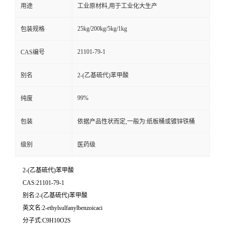
用途
工业原材料,用于工业化大生产
25kg/200kg/5kg/1kg
包装规格
21101-79-1
CAS编号
别名
2-(乙基硫代)苯甲酸
99%
纯度
包装
依据产品性状而定,一般为:纸板桶或镀锌铁桶
级别
医药级
2-(乙基硫代)苯甲酸
CAS:21101-79-1
别名:2-(乙基硫代)苯甲酸
英文名:2-ethylsulfanylbenzoicaci
分子式:C9H10O2S