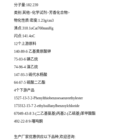
分子量:182.239
类别:其他>化学试剂>芳香化合物>
物化性质:密度:1.23g/cm3
沸点:310.1oCat760mmHg
闪点:141.4oC
12个上游原料
140-89-6 乙基黄原酸钾
75-03-6 碘乙烷
74-96-4 溴乙烷
147-93-3 硫代水杨酸
64-67-5 硫酸二乙酯
4个下游产品
1527-13-5 2-Phenylthiobenzoesaeureethylester
173312-15-7 2-ethylsulfanylbenzoylchloride
67049-43-8 3-(二乙基氨基)丙基2-(乙硫基)苯甲酸酯
492-22-8 9-噻吨酮
生产厂家优惠供应以下品种,欢迎咨询: