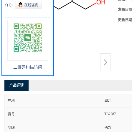
Q Q：
发布日期
更新日期
二维码扫描访问
产品详请
产地
湖北
TB2287
货号
品牌
拓邦