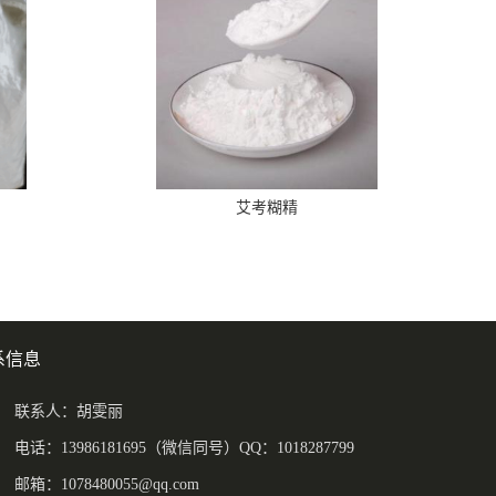
艾考糊精
系信息
联系人：胡雯丽
电话：13986181695（微信同号）QQ：1018287799
邮箱：
1078480055@qq.com