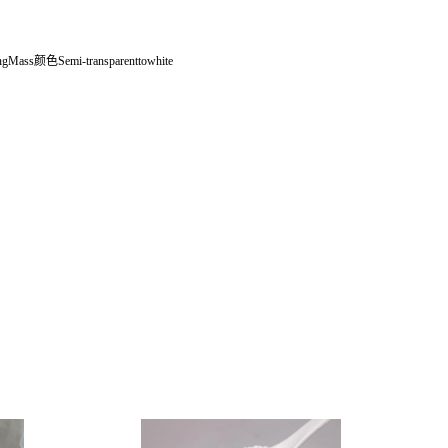
s颜色Semi-transparenttowhite