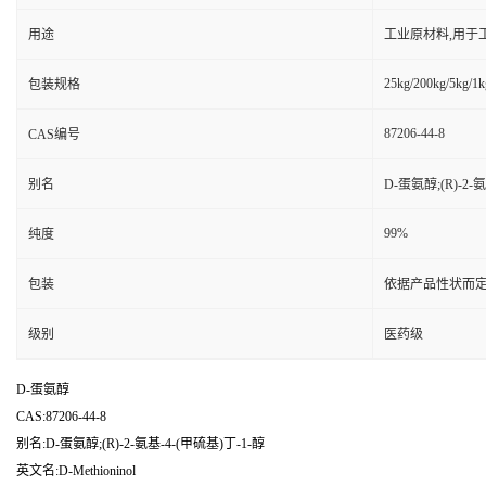
用途
工业原材料,用于
25kg/200kg/5kg/1k
包装规格
87206-44-8
CAS编号
别名
D-蛋氨醇;(R)-2-
99%
纯度
包装
依据产品性状而定
级别
医药级
D-蛋氨醇
CAS:87206-44-8
别名:D-蛋氨醇;(R)-2-氨基-4-(甲硫基)丁-1-醇
英文名:D-Methioninol