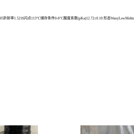
5折射率1.5216闪点113°C储存条件0-6°C酸度系数(pKa)12.72±0.10 形态WaxyLowMeltingMas