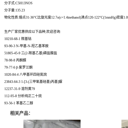
分子式:C5H13NOS
分子量:135.23
物化性质:熔点31-36°C比旋光度12.7o(c=1.4inethanol)沸点120-122°C(1mmHg)密度1.09
生产厂家优惠供应以下品种,欢迎咨询:
10210-68-1 羰基钴
93-90-3 N-甲基-N-羟乙基苯胺
51805-45-9 三(2-羰基乙基)磷盐酸盐
78-98-8 丙酮醛
79-77-6 β-紫罗兰酮
1020-84-4 八甲基环四硅氮烷
23843-64-3 1-[3-(三甲氧基硅基)丙基]脲
12237-31-9 溶剂黄79
112-95-8 分析纯正二十烷
93-56-1 苯基乙二醇
相关产品：