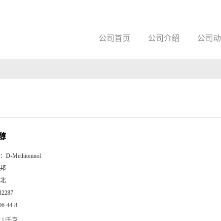
公司首页
公司介绍
公司动
醇
：
D-Methioninol
邦
北
B2287
06-44-8
1/千克