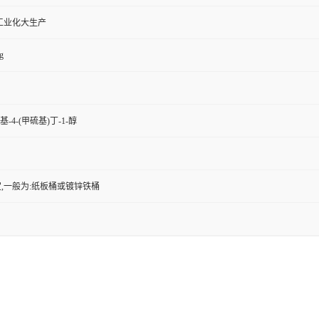
工业化大生产
g
氨基-4-(甲硫基)丁-1-醇
,一般为:纸板桶或镀锌铁桶