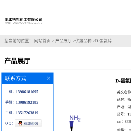
您当前的位置：
网站首页
>
产品展厅
>
优势品种
>
D-蛋氨醇
产品展厅
联系方式
D-蛋氨
手机：
13986181695
英文名称
品牌：
拓
手机：
13986192185
产地：
湖
手机：
13517263819
货号：
T
cas：
872
Q Q：
价格：
￥