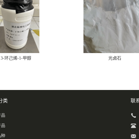
3-环己烯-1-甲醇
光卤石
分类
联
产品
产品
品种