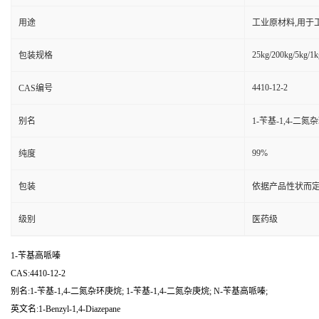
用途
工业原材料,用于
25kg/200kg/5kg/1k
包装规格
4410-12-2
CAS编号
别名
1-苄基-1,4-二氮
99%
纯度
包装
依据产品性状而定
级别
医药级
1-苄基高哌嗪
CAS:4410-12-2
别名:1-苄基-1,4-二氮杂环庚烷; 1-苄基-1,4-二氮杂庚烷; N-苄基高哌嗪;
英文名:1-Benzyl-1,4-Diazepane