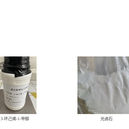
3-环己烯-1-甲醇
光卤石