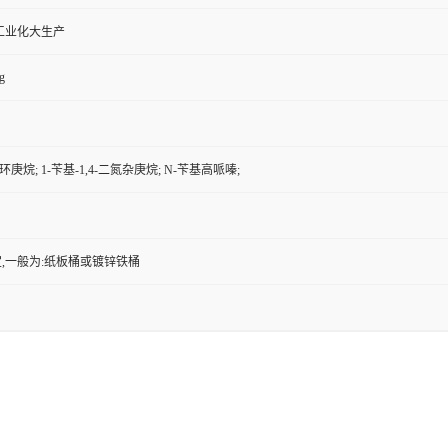
工业化大生产
g
杂环庚烷; 1-苄基-1,4-二氮杂庚烷; N-苄基高哌嗪;
,一般为:纸板桶或镀锌铁桶