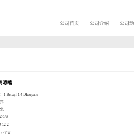
公司首页
公司介绍
公司动
基高哌嗪
：
1-Benzyl-1,4-Diazepane
邦
北
B2288
0-12-2
1/千克