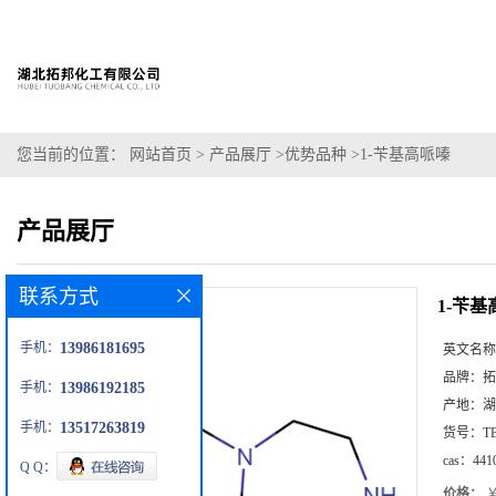
您当前的位置：
网站首页
>
产品展厅
>
优势品种
>
1-苄基高哌嗪
产品展厅
联系方式
1-苄
手机：
13986181695
英文名称
品牌：
拓
手机：
13986192185
产地：
湖
手机：
13517263819
货号：
T
cas：
441
Q Q：
价格：
￥