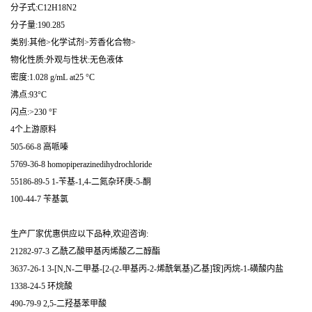
分子式:C12H18N2
分子量:190.285
类别:其他>化学试剂>芳香化合物>
物化性质:外观与性状:无色液体
密度:1.028 g/mL at25 °C
沸点:93°C
闪点:>230 °F
4个上游原料
505-66-8 高哌嗪
5769-36-8 homopiperazinedihydrochloride
55186-89-5 1-苄基-1,4-二氮杂环庚-5-酮
100-44-7 苄基氯
生产厂家优惠供应以下品种,欢迎咨询:
21282-97-3 乙酰乙酸甲基丙烯酸乙二醇酯
3637-26-1 3-[N,N-二甲基-[2-(2-甲基丙-2-烯酰氧基)乙基]铵]丙烷-1-磺酸内盐
1338-24-5 环烷酸
490-79-9 2,5-二羟基苯甲酸