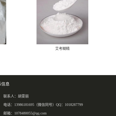
艾考糊精
系信息
联系人：胡雯丽
电话：13986181695（微信同号）QQ：1018287799
邮箱：
1078480055@qq.com