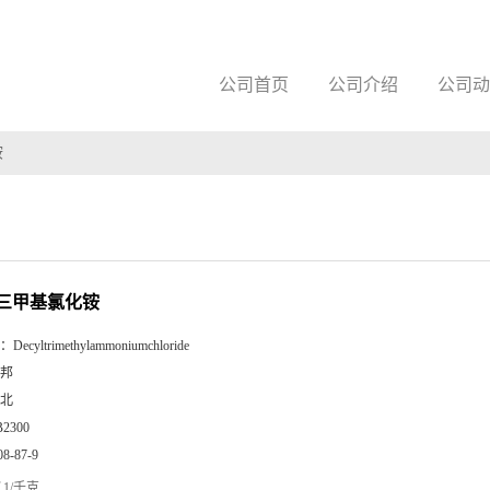
公司首页
公司介绍
公司动
铵
三甲基氯化铵
：
Decyltrimethylammoniumchloride
邦
北
B2300
08-87-9
1/千克