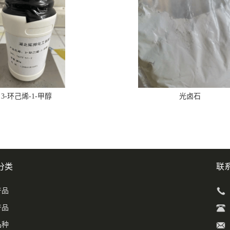
3-环己烯-1-甲醇
光卤石
分类
联
产品
产品
品种