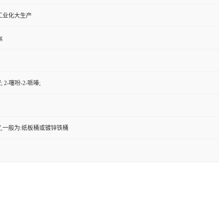
工业化大生产
g
2-噻吩-2-哌嗪;
,一般为:纸板桶或镀锌铁桶