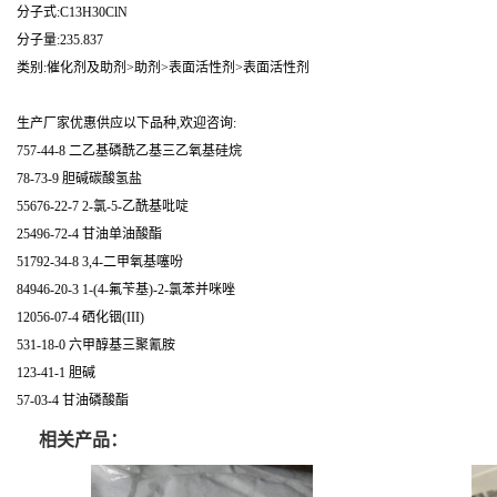
分子式:C13H30ClN
分子量:235.837
类别:催化剂及助剂>助剂>表面活性剂>表面活性剂
生产厂家优惠供应以下品种,欢迎咨询:
757-44-8 二乙基磷酰乙基三乙氧基硅烷
78-73-9 胆碱碳酸氢盐
55676-22-7 2-氯-5-乙酰基吡啶
25496-72-4 甘油单油酸酯
51792-34-8 3,4-二甲氧基噻吩
84946-20-3 1-(4-氟苄基)-2-氯苯并咪唑
12056-07-4 硒化铟(III)
531-18-0 六甲醇基三聚氰胺
123-41-1 胆碱
57-03-4 甘油磷酸酯
相关产品：