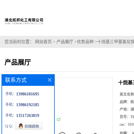
您当前的位置：
网站首页
>
产品展厅
>
优势品种
>
十烷基三甲基氯化
产品展厅
联系方式
十烷基
手机：
13986181695
英文名称
品牌：
拓
手机：
13986192185
产地：
湖
手机：
13517263819
货号：
T
cas：
101
Q Q：
价格：
￥