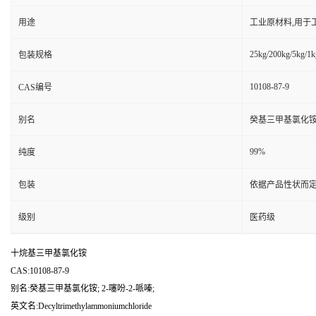
用途
工业原材料,用于
25kg/200kg/5kg/1k
包装规格
10108-87-9
CAS编号
别名
癸基三甲基氯化铵; 
99%
纯度
包装
依据产品性状而定
级别
医药级
十烷基三甲基氯化铵
CAS:10108-87-9
别名:癸基三甲基氯化铵; 2-噻吩-2-哌嗪;
英文名:Decyltrimethylammoniumchloride