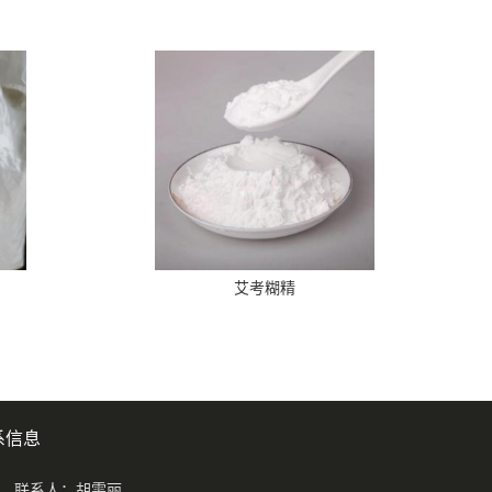
艾考糊精
系信息
联系人：胡雯丽