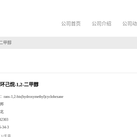
公司首页
公司介绍
公司动
2-二甲醇
S)-环己烷-1,2-二甲醇
：
rans-1,2-bis(hydroxymethyl)cyclohexane
邦
北
B2303
5-34-3
1/千克