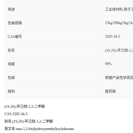
用途
工业原材料,用于
25kg/200kg/5kg/1k
包装规格
3205-34-3
CAS编号
别名
(1S,2S)-环己烷-1
99%
纯度
包装
依据产品性状而定
级别
医药级
(1S,2S)-环己烷-1,2-二甲醇
CAS:3205-34-3
别名:(1S,2S)-环己烷-1,2-二甲醇
英文名:rans-1,2-bis(hydroxymethyl)cyclohexane