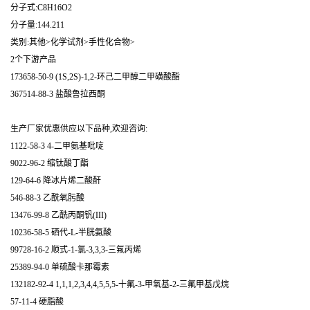
分子式:C8H16O2
分子量:144.211
类别:其他>化学试剂>手性化合物>
2个下游产品
173658-50-9 (1S,2S)-1,2-环己二甲醇二甲磺酸酯
367514-88-3 盐酸鲁拉西酮
生产厂家优惠供应以下品种,欢迎咨询:
1122-58-3 4-二甲氨基吡啶
9022-96-2 缩钛酸丁酯
129-64-6 降冰片烯二酸酐
546-88-3 乙酰氧肟酸
13476-99-8 乙酰丙酮钒(III)
10236-58-5 硒代-L-半胱氨酸
99728-16-2 顺式-1-氯-3,3,3-三氟丙烯
25389-94-0 单硫酸卡那霉素
132182-92-4 1,1,1,2,3,4,4,5,5,5-十氟-3-甲氧基-2-三氟甲基戊烷
57-11-4 硬脂酸