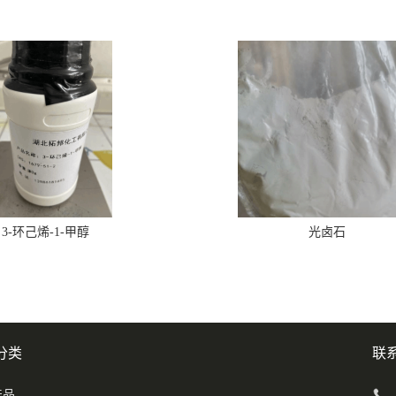
3-环己烯-1-甲醇
光卤石
分类
联
产品