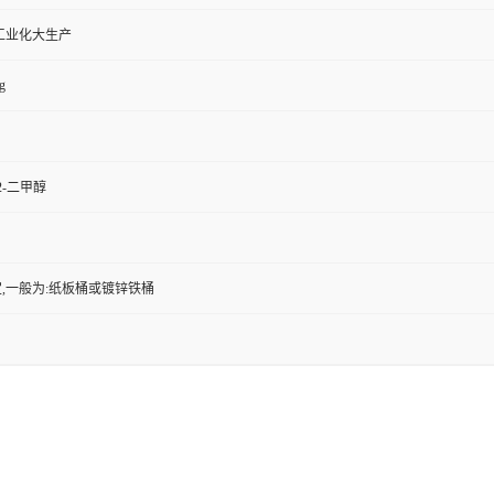
工业化大生产
g
,2-二甲醇
,一般为:纸板桶或镀锌铁桶