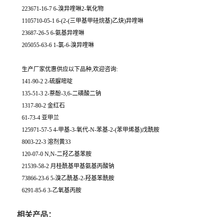
223671-16-7 6-溴异喹啉2-氧化物
1105710-05-1 6-(2-(三甲基甲硅烷基)乙炔)异喹啉
23687-26-5 6-氨基异喹啉
205055-63-6 1-氯-6-溴异喹啉
生产厂家优惠供应以下品种,欢迎咨询:
141-90-2 2-硫脲嘧啶
135-51-3 2-萘酚-3,6-二磺酸二钠
1317-80-2 金红石
61-73-4 亚甲兰
125971-57-5 4-甲基-3-氧代-N-苯基-2-(苯甲烯基)戊酰胺
8003-22-3 溶剂黄33
120-07-0 N,N-二羟乙基苯胺
21539-58-2 月桂酰基甲基氨基丙酸钠
73866-23-6 5-溴乙酰基-2-羟基苯酰胺
6291-85-6 3-乙氧基丙胺
相关产品：