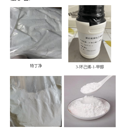
特丁净
3-环己烯-1-甲醇