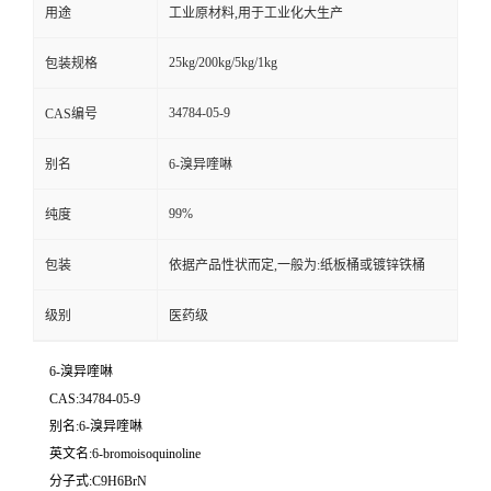
用途
工业原材料,用于工业化大生产
25kg/200kg/5kg/1kg
包装规格
34784-05-9
CAS编号
别名
6-溴异喹啉
99%
纯度
包装
依据产品性状而定,一般为:纸板桶或镀锌铁桶
级别
医药级
6-溴异喹啉
CAS:34784-05-9
别名:6-溴异喹啉
英文名:6-bromoisoquinoline
分子式:C9H6BrN