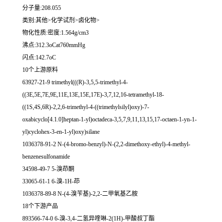
分子量:208.055
类别:其他>化学试剂>卤化物>
物化性质:密度:1.564g/cm3
沸点:312.3oCat760mmHg
闪点:142.7oC
10个上游原料
63927-21-9 trimethyl(((R)-3,5,5-trimethyl-4-
((3E,5E,7E,9E,11E,13E,15E,17E)-3,7,12,16-tetramethyl-18-
((1S,4S,6R)-2,2,6-trimethyl-4-((trimethylsilyl)oxy)-7-
oxabicyclo[4.1.0]heptan-1-yl)octadeca-3,5,7,9,11,13,15,17-octaen-1-yn-1-
yl)cyclohex-3-en-1-yl)oxy)silane
1036378-91-2 N-(4-bromo-benzyl)-N-(2,2-dimethoxy-ethyl)-4-methyl-
benzenesulfonamide
34598-49-7 5-溴茚酮
33065-61-1 6-溴-1H-茚
1036378-89-8 N-(4-溴苄基)-2,2-二甲氧基乙胺
18个下游产品
893566-74-0 6-溴-3,4-二氢异喹啉-2(1H)-甲酸叔丁酯