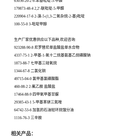
63056-20-2 6-苯基吡啶-3-甲醛
179873-48-4 2,2'-联吡啶-5-甲醛
220904-17-6 2-溴-5-(1,3-二氧杂烷-2-基)吡啶
100-55-0 3-吡啶甲醇
生产厂家优惠供应以下品种,欢迎咨询:
923288-90-8 尼罗替尼单盐酸盐单水合物
4337-75-1 2-甲基-1-氧十二烷基氨基乙烷磺酸钠
1873-88-7 七甲基三硅氧烷
1344-67-8 二氯化铜
49715-04-0 氯甲基氯磺酸酯
460-08-2 2-氟乙胺 盐酸盐
17464-88-9 四甲氧甲基甘脲
29385-43-1 5-甲基苯骈三氮唑
64742-53-6 加氢的石油轻环烷馏分油
1116-76-3 三辛胺
相关产品：