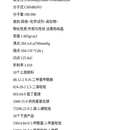
英文名:2-Bromopyridine-5-carbaldehyde
分子式:C6H4BrNO
分子量:186.006
类别:其他>化学试剂>卤化物>
物化性质:外观与性状:淡黄色结晶
密度:1.683g/cm3
沸点:284.1oCat760mmHg
熔点:104-110 °C(lit.)
闪点:125.6oC
折射率:1.619
10个上游原料
68-12-2 N,N-二甲基甲酰胺
624-28-2 2,5-二溴吡啶
693-04-9 氯丁基镁
1068-55-9 异丙基氯化镁
73290-22-9 2-溴-5-碘吡啶
26个下游产品
53014-84-9 5-甲酰基-2-甲基吡啶