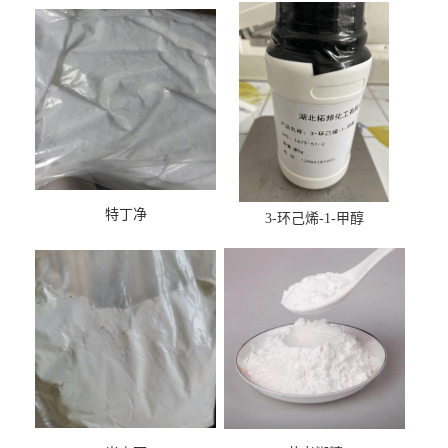
特丁净
3-环己烯-1-甲醇