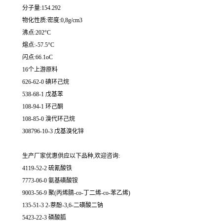
分子量:154.292
物化性质:密度:0,8g/cm3
沸点:202°C
熔点:-57.5°C
闪点:66.1oC
16个上游原料
626-62-0 碘环己烷
538-68-1 戊基苯
108-94-1 环己酮
108-85-0 溴代环己烷
308796-10-3 戊基溴化锌
生产厂家优惠供应以下品种,欢迎咨询:
4119-52-2 硫氰酸铁
7773-06-0 氨基磺酸铵
9003-56-9 聚(丙烯腈-co-丁二烯-co-苯乙烯)
135-51-3 2-萘酚-3,6-二磺酸二钠
5423-22-3 磷酸胍