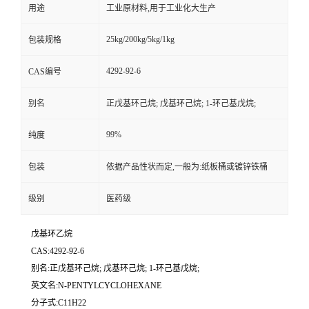
用途
工业原材料,用于工业化大生产
25kg/200kg/5kg/1kg
包装规格
4292-92-6
CAS编号
别名
正戊基环己烷; 戊基环己烷; 1-环己基戊烷;
99%
纯度
包装
依据产品性状而定,一般为:纸板桶或镀锌铁桶
级别
医药级
戊基环乙烷
CAS:4292-92-6
别名:正戊基环己烷; 戊基环己烷; 1-环己基戊烷;
英文名:N-PENTYLCYCLOHEXANE
分子式:C11H22