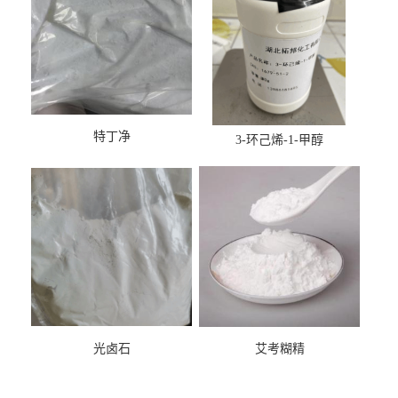
特丁净
3-环己烯-1-甲醇
光卤石
艾考糊精