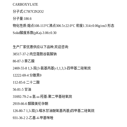
CARBOXYLATE
分子式:C7H7ClN2O2
分子量:186.6
物化性质:熔点108-113°C沸点306.5±22.0°C 密度1.314±0.06g/cm3 形态
Solid酸度系数(pKa)-3.06±0.30
生产厂家优惠供应以下品种,欢迎咨询:
38517-37-2 肉豆蔻酰谷氨酸钠
86-87-3 萘乙酸
2469-55-8 1,3-双(3-氨基丙基)-1,1,3,3-四甲基二硅氧烷
12222-69-4 分散黑9
112-85-6 二十二酸
56-81-5 甘油
31692-79-2 α-氢-ω-羟基-聚二甲基硅氧烷
2919-66-6 醋酸美伦孕酮
126-80-7 1,3-双(3-缩水甘油醚氧基丙基)四甲基二硅氧烷
931-36-2 2-乙基-4-甲基咪唑