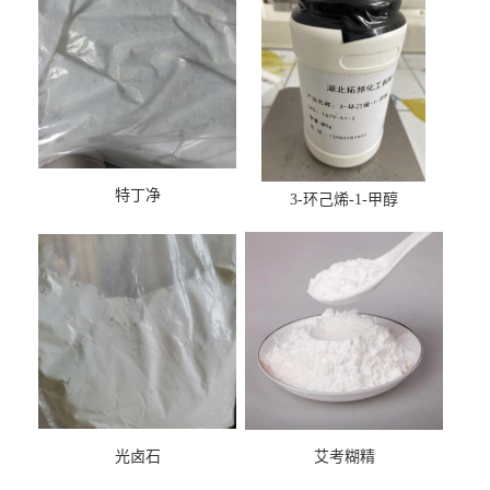
特丁净
3-环己烯-1-甲醇
光卤石
艾考糊精