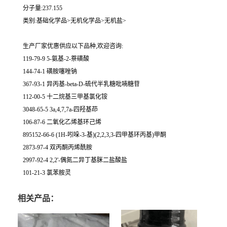
分子量:237.155
类别:基础化学品>无机化学品>无机盐>
生产厂家优惠供应以下品种,欢迎咨询:
119-79-9 5-氨基-2-萘磺酸
144-74-1 磺胺噻唑钠
367-93-1 异丙基-beta-D-硫代半乳糖吡喃糖苷
112-00-5 十二烷基三甲基氯化铵
3048-65-5 3a,4,7,7a-四羟基茚
106-87-6 二氧化乙烯基环己烯
895152-66-6 (1H-吲哚-3-基)(2,2,3,3-四甲基环丙基)甲酮
2873-97-4 双丙酮丙烯酰胺
2997-92-4 2,2'-偶氮二异丁基脒二盐酸盐
101-21-3 氯苯胺灵
相关产品：