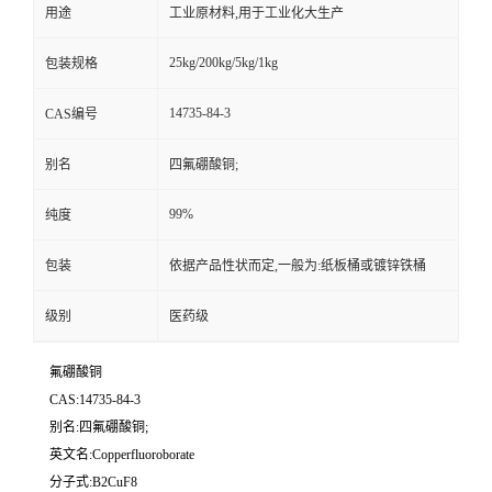
用途
工业原材料,用于工业化大生产
25kg/200kg/5kg/1kg
包装规格
14735-84-3
CAS编号
别名
四氟硼酸铜;
99%
纯度
包装
依据产品性状而定,一般为:纸板桶或镀锌铁桶
级别
医药级
氟硼酸铜
CAS:14735-84-3
别名:四氟硼酸铜;
英文名:Copperfluoroborate
分子式:B2CuF8