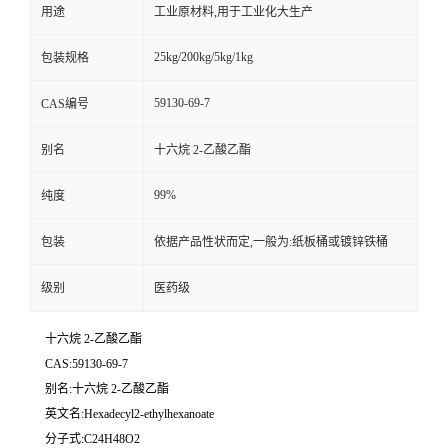
用途
工业原材料,用于工业化大生产
25kg/200kg/5kg/1kg
包装规格
59130-69-7
CAS编号
别名
十六烷 2-乙酸乙酯
99%
纯度
包装
依据产品性状而定,一般为:纸板桶或镀锌铁桶
级别
医药级
十六烷 2-乙酸乙酯
CAS:59130-69-7
别名:十六烷 2-乙酸乙酯
英文名:Hexadecyl2-ethylhexanoate
分子式:C24H48O2