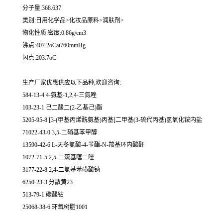
分子量:368.637
类别:日用化学品>化妆品原料>润肤剂>
物化性质:密度:0.86g/cm3
沸点:407.2oCat760mmHg
闪点:203.7oC
生产厂家优惠供应以下品种,欢迎咨询:
584-13-4 4-氨基-1,2,4-三氮唑
103-23-1 己二酸二(2-乙基己)酯
5205-95-8 [3-(甲基丙烯酰氨基)丙基]二甲基(3-硫代丙基)氢氧化铵内盐
71022-43-0 3,5-二硝基苯甲醇
13590-42-6 L-天冬氨酸-4-苄酯-N-羧基环内酸酐
1072-71-5 2,5-二巯基噻二唑
3177-22-8 2,4-二氨基苯磺酸钠
6250-23-3 分散黄23
513-79-1 碳酸钴
25068-38-6 环氧树脂1001