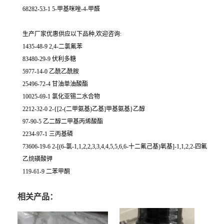
68282-53-1 5-甲基咪唑-4-甲醛
生产厂家优惠供应以下品种,欢迎咨询:
1435-48-9 2,4-二氯氟苯
83480-29-9 伏利多糖
5977-14-0 乙酰乙酰胺
25496-72-4 甘油单油酸酯
10025-69-1 氯化亚锡二水合物
2212-32-0 2-{[2-(二甲氨基)乙基]甲基氨基}乙醇
97-90-5 乙二醇二甲基丙烯酸酯
2234-97-1 三丙基磷
73606-19-6 2-[(6-氯-1,1,2,2,3,3,4,4,5,5,6,6-十二氟己基)氧基]-1,1,2,2-四氟
乙烷磺酸钾
119-61-9 二苯甲酮
相关产品：