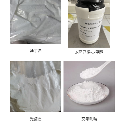
特丁净
3-环己烯-1-甲醇
光卤石
艾考糊精