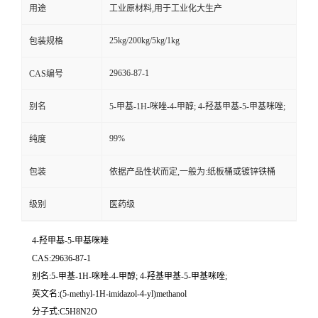
用途
工业原材料,用于工业化大生产
25kg/200kg/5kg/1kg
包装规格
29636-87-1
CAS编号
别名
5-甲基-1H-咪唑-4-甲醇; 4-羟基甲基-5-甲基咪唑;
99%
纯度
包装
依据产品性状而定,一般为:纸板桶或镀锌铁桶
级别
医药级
4-羟甲基-5-甲基咪唑
CAS:29636-87-1
别名:5-甲基-1H-咪唑-4-甲醇; 4-羟基甲基-5-甲基咪唑;
英文名:(5-methyl-1H-imidazol-4-yl)methanol
分子式:C5H8N2O