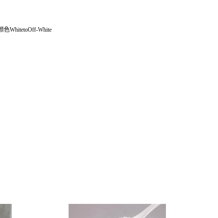
色WhitetoOff-White