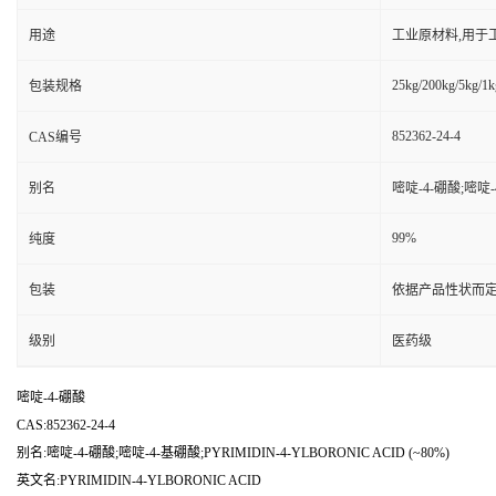
用途
工业原材料,用于
25kg/200kg/5kg/1k
包装规格
852362-24-4
CAS编号
别名
嘧啶-4-硼酸;嘧啶-4
99%
纯度
包装
依据产品性状而定
级别
医药级
嘧啶-4-硼酸
CAS:852362-24-4
别名:嘧啶-4-硼酸;嘧啶-4-基硼酸;PYRIMIDIN-4-YLBORONIC ACID (~80%)
英文名:PYRIMIDIN-4-YLBORONIC ACID