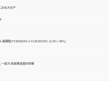
工业化大生产
g
-基硼酸;PYRIMIDIN-4-YLBORONIC ACID (~80%)
,一般为:纸板桶或镀锌铁桶