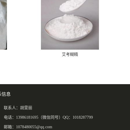
艾考糊精
系信息
联系人：胡雯丽
电话：13986181695（微信同号）QQ：1018287799
邮箱：
1078480055@qq.com