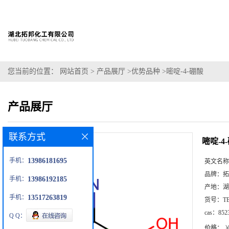
您当前的位置：
网站首页
>
产品展厅
>
优势品种
>
嘧啶-4-硼酸
产品展厅
联系方式
嘧啶-4
手机：
13986181695
英文名称
品牌：
拓
手机：
13986192185
产地：
湖
手机：
13517263819
货号：
T
cas：
852
Q Q：
价格：
￥