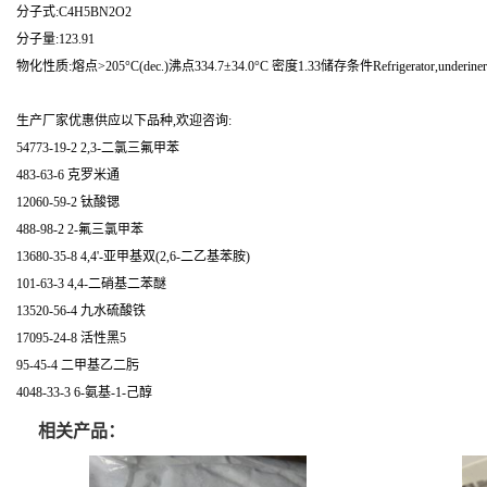
分子式:C4H5BN2O2
分子量:123.91
物化性质:熔点>205°C(dec.)沸点334.7±34.0°C 密度1.33储存条件Refrigerator,underinerta
生产厂家优惠供应以下品种,欢迎咨询:
54773-19-2 2,3-二氯三氟甲苯
483-63-6 克罗米通
12060-59-2 钛酸锶
488-98-2 2-氟三氯甲苯
13680-35-8 4,4'-亚甲基双(2,6-二乙基苯胺)
101-63-3 4,4-二硝基二苯醚
13520-56-4 九水硫酸铁
17095-24-8 活性黑5
95-45-4 二甲基乙二肟
4048-33-3 6-氨基-1-己醇
相关产品：