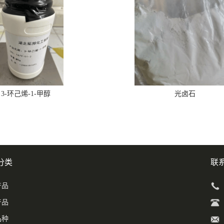
3-环己烯-1-甲醇
光卤石
分类
联
产品
产品
品种