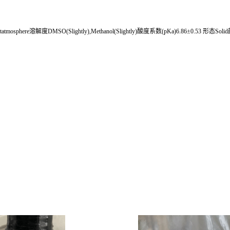
tmosphere溶解度DMSO(Slightly),Methanol(Slightly)酸度系数(pKa)6.86±0.53 形态Solid颜