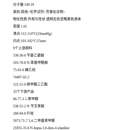
分子量:149.19
类别:其他>化学试剂>芳香化合物>
物化性质:外观与性状:透明无色至略黄色液体
密度:1.01
沸点:112-114°C(33mmHg)
闪点:101-102°C/15mm
9个上游原料
539-30-0 苄基乙基醚
103-70-8 N-苯基甲酰胺
75-03-6 碘乙烷
74497-02-2
122-51-0 原甲酸三乙酯
33个下游产品
66-77-3 1-萘甲醛
538-51-2 N-苄叉苯胺
260-94-6 吖啶
5973-71-7 3,4-二甲基苯甲醛
21855-35-6 N-hepta-1,6-dien-4-ylaniline