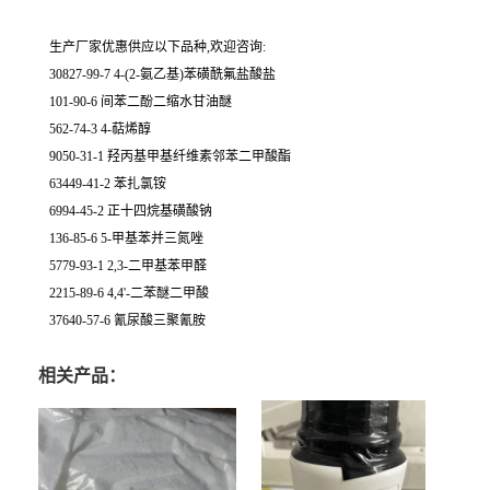
生产厂家优惠供应以下品种,欢迎咨询:
30827-99-7 4-(2-氨乙基)苯磺酰氟盐酸盐
101-90-6 间苯二酚二缩水甘油醚
562-74-3 4-萜烯醇
9050-31-1 羟丙基甲基纤维素邻苯二甲酸酯
63449-41-2 苯扎氯铵
6994-45-2 正十四烷基磺酸钠
136-85-6 5-甲基苯并三氮唑
5779-93-1 2,3-二甲基苯甲醛
2215-89-6 4,4'-二苯醚二甲酸
37640-57-6 氰尿酸三聚氰胺
相关产品：