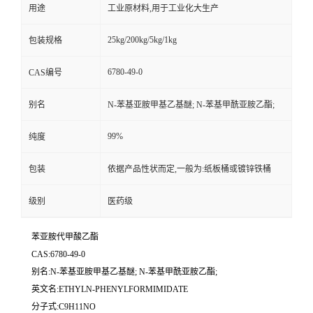
用途
工业原材料,用于工业化大生产
25kg/200kg/5kg/1kg
包装规格
6780-49-0
CAS编号
别名
N-苯基亚胺甲基乙基醚; N-苯基甲酰亚胺乙酯;
99%
纯度
包装
依据产品性状而定,一般为:纸板桶或镀锌铁桶
级别
医药级
苯亚胺代甲酸乙酯
CAS:6780-49-0
别名:N-苯基亚胺甲基乙基醚; N-苯基甲酰亚胺乙酯;
英文名:ETHYLN-PHENYLFORMIMIDATE
分子式:C9H11NO