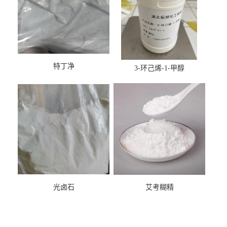
特丁净
3-环己烯-1-甲醇
光卤石
艾考糊精