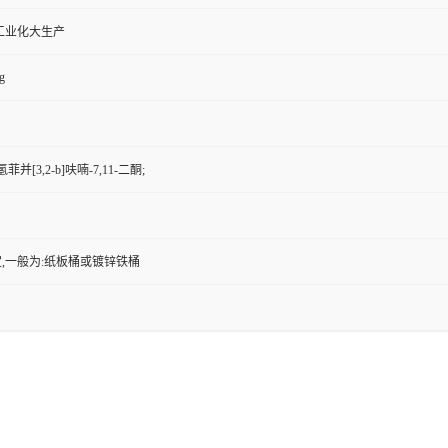
工业化大生产
g
氢菲并[3,2-b]呋喃-7,11-二酮;
,一般为:纸板桶或镀锌铁桶