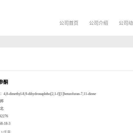
公司首页
公司介绍
公司动
参酮
：
4,8-dimethyl-8,9-dihydronaphtho[2,1-f][1]benzofuran-7,11-dione
邦
北
B2276
58-18-3
1/千克