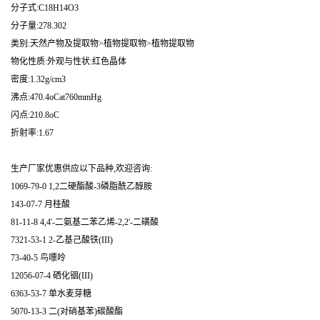
分子式:C18H14O3
分子量:278.302
类别:天然产物及提取物>植物提取物>植物提取物
物化性质:外观与性状:红色晶体
密度:1.32g/cm3
沸点:470.4oCat760mmHg
闪点:210.8oC
折射率:1.67
生产厂家优惠供应以下品种,欢迎咨询:
1069-79-0 1,2二硬酯酸-3磷脂酰乙醇胺
143-07-7 月桂酸
81-11-8 4,4'-二氨基二苯乙烯-2,2'-二磺酸
7321-53-1 2-乙基己酸铁(III)
73-40-5 鸟嘌呤
12056-07-4 硒化铟(III)
6363-53-7 单水麦芽糖
5070-13-3 二(对硝基苯)碳酸酯