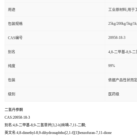
用途
工业原材料,用于
25kg/200kg/5kg/1k
包装规格
20958-18-3
CAS编号
别名
4,8-二甲基-8,9-二
99%
纯度
包装
依据产品性状而定
级别
医药级
二氢丹参酮
CAS:20958-18-3
别名:4,8-二甲基-8,9-二氢菲并[3,2-b]呋喃-7,11-二酮;
英文名:4,8-dimethyl-8,9-dihydronaphtho[2,1-f][1]benzofuran-7,11-dione