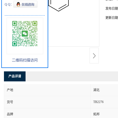
Q Q：
发布日期
更新日期
二维码扫描访问
产品详请
产地
湖北
TB2276
货号
品牌
拓邦