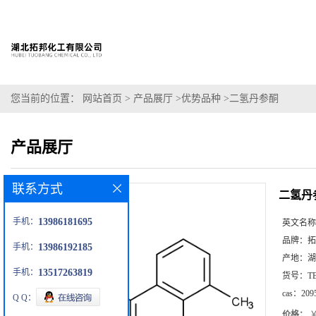
您当前的位置：
网站首页
>
产品展厅
>
优势品种
>
二氢丹参酮
产品展厅
联系方式
二氢丹
手机：
13986181695
英文名称
品牌：
拓
手机：
13986192185
产地：
湖
手机：
13517263819
货号：
T
cas：
209
Q Q：
价格：
￥