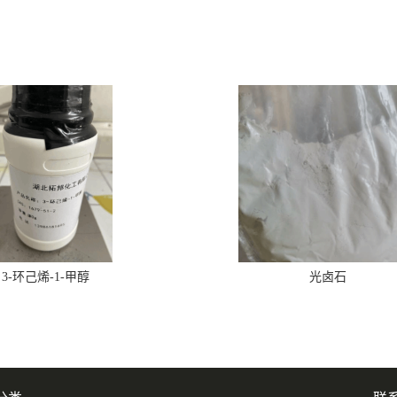
3-环己烯-1-甲醇
光卤石