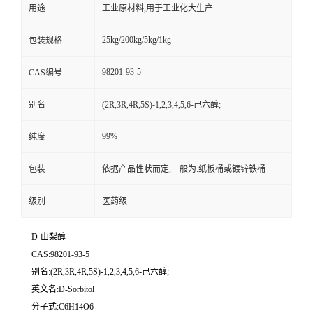
用途
工业原材料,用于工业化大生产
25kg/200kg/5kg/1kg
包装规格
98201-93-5
CAS编号
别名
(2R,3R,4R,5S)-1,2,3,4,5,6-己六醇;
99%
纯度
包装
依据产品性状而定,一般为:纸板桶或镀锌铁桶
级别
医药级
D-山梨醇
CAS:98201-93-5
别名:(2R,3R,4R,5S)-1,2,3,4,5,6-己六醇;
英文名:D-Sorbitol
分子式:C6H14O6