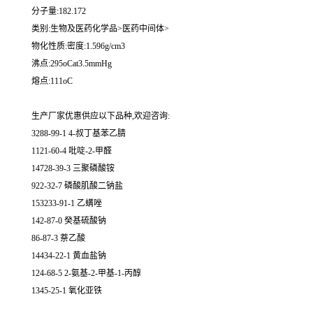
分子量:182.172
类别:生物及医药化学品>医药中间体>
物化性质:密度:1.596g/cm3
沸点:295oCat3.5mmHg
熔点:111oC
生产厂家优惠供应以下品种,欢迎咨询:
3288-99-1 4-叔丁基苯乙腈
1121-60-4 吡啶-2-甲醛
14728-39-3 三聚磷酸铵
922-32-7 磷酸肌酸二钠盐
153233-91-1 乙螨唑
142-87-0 癸基硫酸钠
86-87-3 萘乙酸
14434-22-1 黄血盐钠
124-68-5 2-氨基-2-甲基-1-丙醇
1345-25-1 氧化亚铁