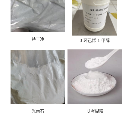
特丁净
3-环己烯-1-甲醇
光卤石
艾考糊精