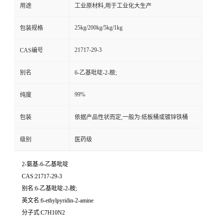
用途
工业原材料,用于工业化大生产
25kg/200kg/5kg/1kg
包装规格
21717-29-3
CAS编号
别名
6-乙基吡啶-2-胺;
99%
纯度
包装
依据产品性状而定,一般为:纸板桶或镀锌铁桶
级别
医药级
2-氨基-6-乙基吡啶
CAS:21717-29-3
别名:6-乙基吡啶-2-胺;
英文名:6-ethylpyridin-2-amine
分子式:C7H10N2