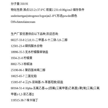
分子量:310.91
物化性质:沸点323.2±37.0°C 密度2.231±0.06g/cm3 储存条件
underinertgas(nitrogenorArgon)at2–8°C形态powder颜色
Offwhitetofaintcream
生产厂家优惠供应以下品种,欢迎咨询:
68227-33-8 2,5,8,11-二甲基-6-十二炔-5,8-二醇
12501-23-4 磷钨酸水合物
18996-35-5 无水柠檬酸单钠盐
1934-21-0 柠檬黄
8002-75-3 棕榈油
25190-06-1 聚四氢呋喃二醇
10025-65-7 二氯化铂
15305-07-4 三(N-亚硝基-N-苯基羟胺)铝盐
60164-51-4 Alpha-五氟乙基-ω-[四氟(三氟甲基)乙氧基]-聚[氧[三氟(三氟
甲基)-1,2-亚乙基]]
119515-38-7 埃卡瑞丁