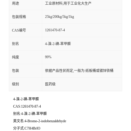
用途
工业原材料,用于工业化大生产
25kg/200kg/5kg/1kg
包装规格
1261470-87-4
CAS编号
别名
4-溴-2-碘-苯甲醛
99%
纯度
包装
依据产品性状而定,一般为:纸板桶或镀锌铁桶
级别
医药级
4-溴-2-碘-苯甲醛
CAS:1261470-87-4
别名:4-溴-2-碘-苯甲醛
英文名:4-Bromo-2-iodobenzaldehyde
分子式:C7H4BrIO