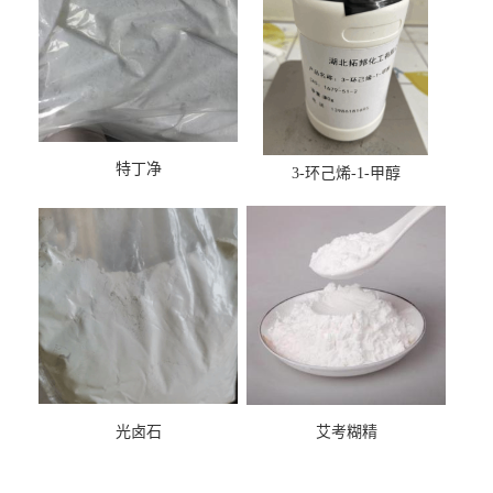
特丁净
3-环己烯-1-甲醇
光卤石
艾考糊精