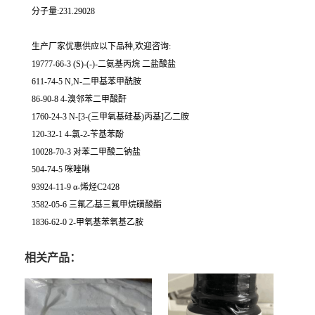
分子量:231.29028
生产厂家优惠供应以下品种,欢迎咨询:
19777-66-3 (S)-(-)-二氨基丙烷 二盐酸盐
611-74-5 N,N-二甲基苯甲酰胺
86-90-8 4-溴邻苯二甲酸酐
1760-24-3 N-[3-(三甲氧基硅基)丙基]乙二胺
120-32-1 4-氯-2-苄基苯酚
10028-70-3 对苯二甲酸二钠盐
504-74-5 咪唑啉
93924-11-9 α-烯烃C2428
3582-05-6 三氟乙基三氟甲烷磺酸酯
1836-62-0 2-甲氧基苯氧基乙胺
相关产品：