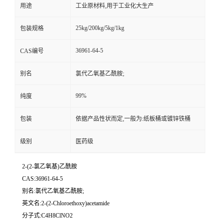
用途
工业原材料,用于工业化大生产
25kg/200kg/5kg/1kg
包装规格
36961-64-5
CAS编号
别名
氯代乙氧基乙酰胺;
99%
纯度
包装
依据产品性状而定,一般为:纸板桶或镀锌铁桶
级别
医药级
2-(2-氯乙氧基)乙酰胺
CAS:36961-64-5
别名:氯代乙氧基乙酰胺;
英文名:2-(2-Chloroethoxy)acetamide
分子式:C4H8ClNO2