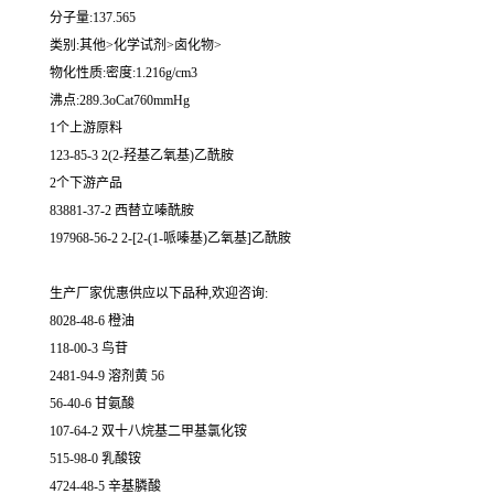
分子量:137.565
类别:其他>化学试剂>卤化物>
物化性质:密度:1.216g/cm3
沸点:289.3oCat760mmHg
1个上游原料
123-85-3 2(2-羟基乙氧基)乙酰胺
2个下游产品
83881-37-2 西替立嗪酰胺
197968-56-2 2-[2-(1-哌嗪基)乙氧基]乙酰胺
生产厂家优惠供应以下品种,欢迎咨询:
8028-48-6 橙油
118-00-3 鸟苷
2481-94-9 溶剂黄 56
56-40-6 甘氨酸
107-64-2 双十八烷基二甲基氯化铵
515-98-0 乳酸铵
4724-48-5 辛基膦酸