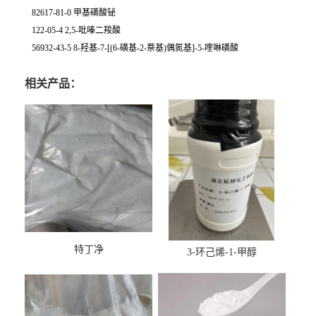
82617-81-0 甲基磺酸铋
122-05-4 2,5-吡嗪二羧酸
56932-43-5 8-羟基-7-[(6-磺基-2-萘基)偶氮基]-5-喹啉磺酸
相关产品：
特丁净
3-环己烯-1-甲醇