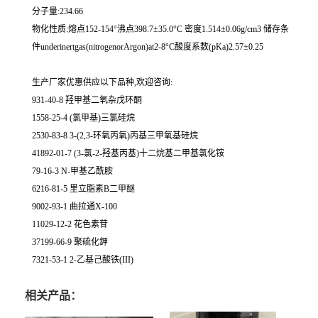
分子量:234.66
物化性质:熔点152-154°沸点398.7±35.0°C 密度1.514±0.06g/cm3 储存条
件underinertgas(nitrogenorArgon)at2-8°C酸度系数(pKa)2.57±0.25
生产厂家优惠供应以下品种,欢迎咨询:
931-40-8 羟甲基二氧杂戊环酮
1558-25-4 (氯甲基)三氯硅烷
2530-83-8 3-(2,3-环氧丙氧)丙基三甲氧基硅烷
41892-01-7 (3-氯-2-羟基丙基)十二烷基二甲基氯化铵
79-16-3 N-甲基乙酰胺
6216-81-5 里立脂素B二甲醚
9002-93-1 曲拉通X-100
11029-12-2 花色素苷
37199-66-9 聚硫化鉀
7321-53-1 2-乙基己酸铁(III)
相关产品：