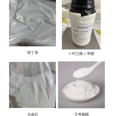
特丁净
3-环己烯-1-甲醇
光卤石
艾考糊精