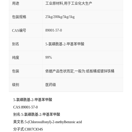
用途
工业原材料,用于工业化大生产
25kg/200kg/5kg/1kg
包装规格
89001-57-0
CAS编号
别名
5-氯磺酰基-2-甲基苯甲酸
99%
纯度
包装
依据产品性状而定,一般为:纸板桶或镀锌铁桶
级别
医药级
5-氯磺酰基-2-甲基苯甲酸
CAS:89001-57-0
别名:5-氯磺酰基-2-甲基苯甲酸
英文名:5-(Chlorosulfonyl)-2-methylbenzoic acid
分子式:C8H7ClO4S