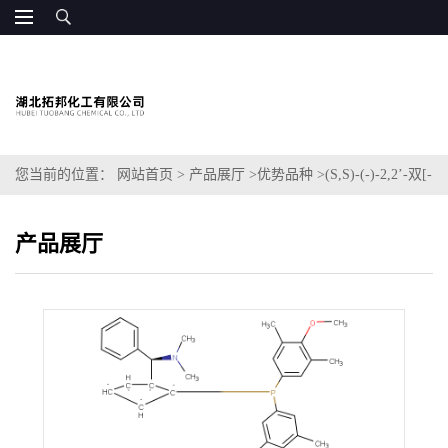
您当前的位置：
网站首页
>
产品展厅
>
优势品种
>
(S,S)-(-)-2,2’-双[-
(N,N-二甲胺苯基甲基-1,1’-双二(3,5-二甲基-4-甲氧基苯基)磷]二茂铁
产品展厅