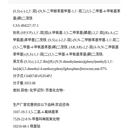
(S,S)-(-)-2,2’-双[-(N,N-二甲胺苯基甲基-1,1’-双二(3,5-二甲基-4-甲氧基苯
基)磷]二茂铁
CAS:494227-37-1
别名:(SP,S′P)-1,1′-双[双(4-甲氧基-3,5-二甲苯基)膦基]-2,2′-双[(R)-Α-(二
甲氨基)苯甲基]二茂铁; (S,S)-(-)-2,2'-双[-(N,N-二甲胺苯基甲基-1,1'-双二
(3,5-二甲基-4-甲氧基苯基)磷]二茂铁; (ΑR,ΑR)-2,2'-双(Α-N,N-二甲氨基
苯甲基)-(S,S)-1,1'-双[二(3,5-二甲基-4-甲氧基苯基)膦]二茂铁;
英文名:(S,S)-(-)-2,2'-Bis[(R)-(N,N-dimethylamino)(phenyl)methyl]-1,1'-
bis[di(3,5-dimethyl-4-methoxyphenyl)phosphino]ferrocene,min.97%
分子式:C64H74FeN2O4P2
分子量:1053.08
类别:其他>化学试剂>芳香化合物>
生产厂家优惠供应以下品种,欢迎咨询:
3107-19-5 3,5-二氯-4-氟硝基苯
7529-22-8 N-甲基吗啉氮氧化物
10210-68-1 羰基钴