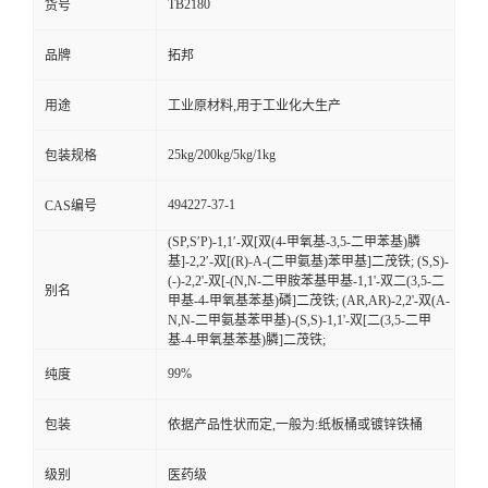
TB2180
货号
品牌
拓邦
用途
工业原材料,用于工业化大生产
25kg/200kg/5kg/1kg
包装规格
494227-37-1
CAS编号
(SP,S′P)-1,1′-双[双(4-甲氧基-3,5-二甲苯基)膦
基]-2,2′-双[(R)-Α-(二甲氨基)苯甲基]二茂铁; (S,S)-
(-)-2,2'-双[-(N,N-二甲胺苯基甲基-1,1'-双二(3,5-二
别名
甲基-4-甲氧基苯基)磷]二茂铁; (ΑR,ΑR)-2,2'-双(Α-
N,N-二甲氨基苯甲基)-(S,S)-1,1'-双[二(3,5-二甲
基-4-甲氧基苯基)膦]二茂铁;
99%
纯度
包装
依据产品性状而定,一般为:纸板桶或镀锌铁桶
级别
医药级