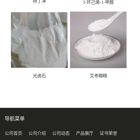
特丁净
3-环己烯-1-甲醇
光卤石
艾考糊精
导航菜单
公司首页
公司介绍
公司动态
产品展厅
证书荣誉