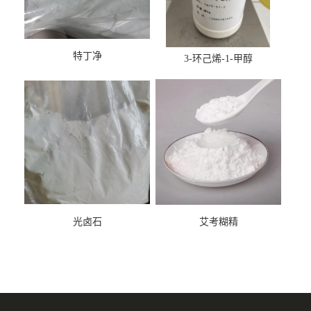
特丁净
3-环己烯-1-甲醇
光卤石
艾考糊精