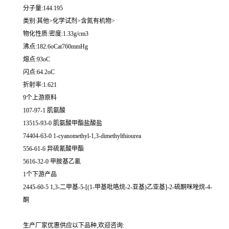
分子量:144.195
类别:其他>化学试剂>含氮有机物>
物化性质:密度:1.33g/cm3
沸点:182.6oCat760mmHg
熔点:93oC
闪点:64.2oC
折射率:1.621
9个上游原料
107-97-1 肌氨酸
13515-93-0 肌氨酸甲酯盐酸盐
74404-63-0 1-cyanomethyl-1,3-dimethylthiourea
556-61-6 异硫氰酸甲酯
5616-32-0 甲胺基乙氰
1个下游产品
2445-60-5 1,3-二甲基-5-[(1-甲基吡咯烷-2-亚基)乙亚基]-2-硫酮咪唑烷-4-
酮
生产厂家优惠供应以下品种,欢迎咨询: