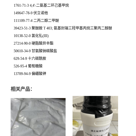
1761-71-3 4,4'-二氨基二环己基甲烷
149647-78-9 伏立诺他
111109-77-4 二丙二醇二甲醚
39423-51-3 聚醚胺 T 403; 氨基封端三羟甲基丙烷三聚丙二醇醚
10138-52-0 氯化钆(III)
27214-90-0 硬脂酸异辛酯
50610-34-9 甘氨酸钠碳酸盐
629-54-9 十六碳酰胺
526-95-4 葡萄糖酸
13709-94-9 偏硼酸钾
相关产品：