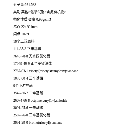
分子量:571.583
类别:其他>化学试剂>含氮有机物>
物化性质:密度:0,98g/cm3
沸点:224°C1mm
闪点:102°C
10个上游原料
111-85-3 正辛基氯
7646-78-8 无水四氯化锡
17049-49-9 正辛基镁溴盐
2787-93-1 trioctyl(trioctylstannyloxy)stannane
1070-00-4 三辛基铝
9个下游产品
3542-36-7 二辛基锡
26674-66-8 octylmercury(1+),chloride
3091-25-6 一辛基锡
2587-76-0 三辛基氯化锡
3091-29-0 bromo(trioctyl)stannane