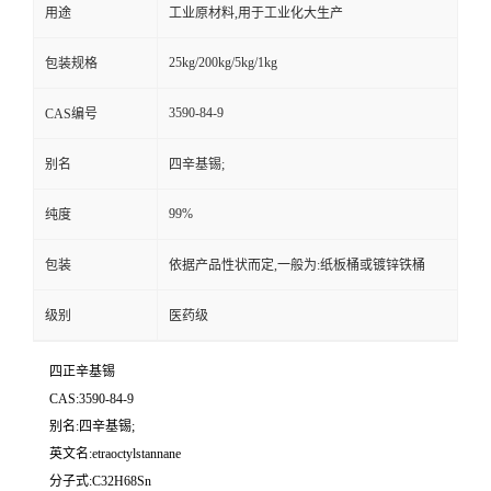
用途
工业原材料,用于工业化大生产
25kg/200kg/5kg/1kg
包装规格
3590-84-9
CAS编号
别名
四辛基锡;
99%
纯度
包装
依据产品性状而定,一般为:纸板桶或镀锌铁桶
级别
医药级
四正辛基锡
CAS:3590-84-9
别名:四辛基锡;
英文名:etraoctylstannane
分子式:C32H68Sn