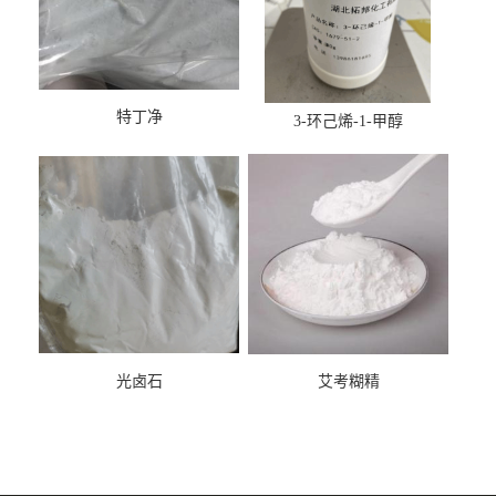
特丁净
3-环己烯-1-甲醇
光卤石
艾考糊精