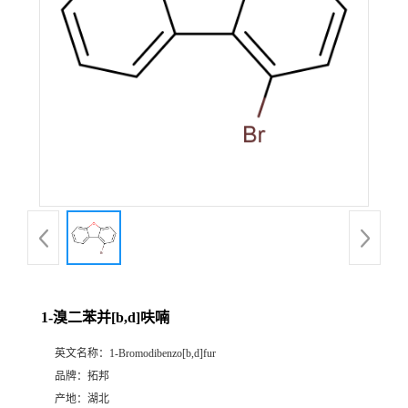
1-溴二苯并[b,d]呋喃
英文名称：
1-Bromodibenzo[b,d]fur
品牌：
拓邦
产地：
湖北