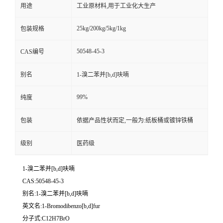
用途
工业原材料,用于工业化大生产
25kg/200kg/5kg/1kg
包装规格
50548-45-3
CAS编号
别名
1-溴二苯并[b,d]呋喃
99%
纯度
包装
依据产品性状而定,一般为:纸板桶或镀锌铁桶
级别
医药级
1-溴二苯并[b,d]呋喃
CAS:50548-45-3
别名:1-溴二苯并[b,d]呋喃
英文名:1-Bromodibenzo[b,d]fur
分子式:C12H7BrO