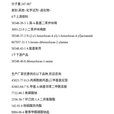
分子量:247.087
类别:其他>化学试剂>卤化物>
6个上游原料
50548-39-5 1-溴-4-氨基二苯并呋喃
3693-22-9 2-二苯并呋喃胺
50548-37-3 N-[2-(1-benzofuran-4-yl)-1-benzofuran-4-yl]acetamide
667937-51-1 1-bromo-dibenzofuran-2-ylamine
50548-43-1 4-氨基氧芴
1个下游产品
50548-40-8 dibenzofuran-1-amine
生产厂家优惠供应以下品种,欢迎咨询:
45021-77-0 (3-丙烯酰胺丙基)三甲基氯化铵
41663-84-7 N-甲基-4-硝基邻苯二甲酰亚胺
7722-88-5 焦磷酸钠
2556-36-7 环己烷-1,4-二异氰酸酯
142-91-6 棕榈酸异丙酯
9084-06-4 聚萘甲醛磺酸钠盐