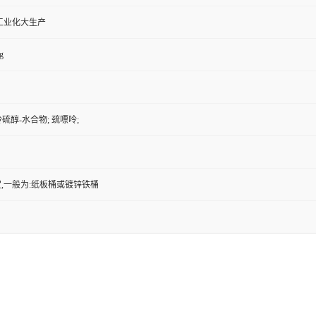
工业化大生产
g
呤硫醇-水合物; 巯嘌呤;
,一般为:纸板桶或镀锌铁桶