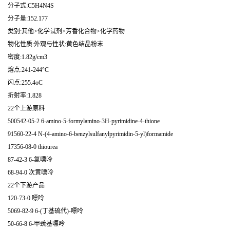
分子式:C5H4N4S
分子量:152.177
类别:其他>化学试剂>芳香化合物>化学药物
物化性质:外观与性状:黄色结晶粉末
密度:1.82g/cm3
熔点:241-244°C
闪点:255.4oC
折射率:1.828
22个上游原料
500542-05-2 6-amino-5-formylamino-3H-pyrimidine-4-thione
91560-22-4 N-(4-amino-6-benzylsulfanylpyrimidin-5-yl)formamide
17356-08-0 thiourea
87-42-3 6-氯嘌呤
68-94-0 次黄嘌呤
22个下游产品
120-73-0 嘌呤
5069-82-9 6-(丁基硫代)-嘌呤
50-66-8 6-甲巯基嘌呤