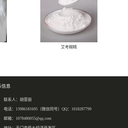
艾考糊精
系信息
联系人：胡雯丽
电话：13986181695（微信同号）QQ：1018287799
邮箱：
1078480055@qq.com
地址：天门市侨乡经济开发区