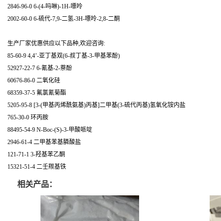
2846-96-0 6-(4-吗啉)-1H-嘌呤
2002-60-0 6-硫代-7,9-二氢-3H-嘌呤-2,8-二酮
生产厂家优惠供应以下品种,欢迎咨询:
85-60-9 4,4’-亚丁基双(6-叔丁基-3-甲基苯酚)
52927-22-7 6-氰基-2-萘酚
60676-86-0 二氧化硅
68359-37-5 氟氯氰菊酯
5205-95-8 [3-(甲基丙烯酰氨基)丙基]二甲基(3-硫代丙基)氢氧化铵内盐
765-30-0 环丙胺
88495-54-9 N-Boc-(S)-3-甲酸哌啶
2946-61-4 二甲基苯基膦酸盐
121-71-1 3-羟基苯乙酮
15321-51-4 二壬羰基铁
相关产品：