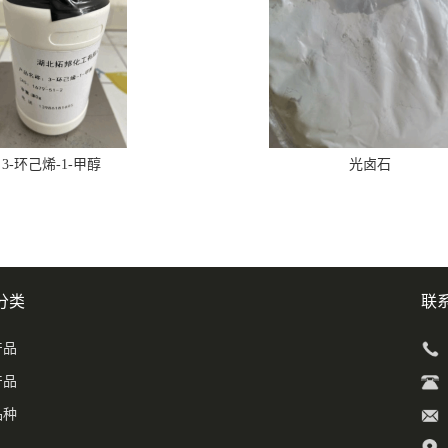
3-环己烯-1-甲醇
光卤石
分类
联
产品
产品
品种