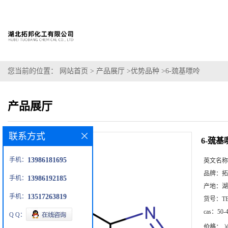
您当前的位置：
网站首页
>
产品展厅
>
优势品种
>
6-巯基嘌呤
产品展厅
联系方式
6-巯基
手机：
13986181695
英文名称
品牌：
拓
手机：
13986192185
产地：
湖
手机：
13517263819
货号：
T
cas：
50-
Q Q：
价格：
￥