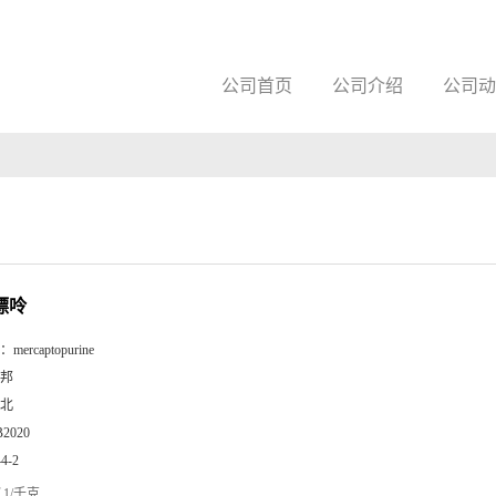
公司首页
公司介绍
公司动
嘌呤
：
mercaptopurine
邦
北
B2020
44-2
1/千克