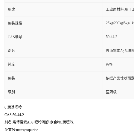
用途
工业原材料,用于
25kg/200kg/5kg/1k
包装规格
50-44-2
CAS编号
别名
埃博霉素A; 6-嘌
99%
纯度
包装
依据产品性状而定
级别
医药级
6-巯基嘌呤
CAS:50-44-2
别名:埃博霉素A; 6-嘌呤硫醇-水合物; 巯嘌呤;
英文名:mercaptopurine