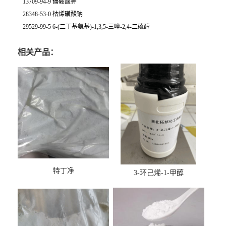
13709-94-9 偏硼酸钾
28348-53-0 枯烯磺酸钠
29529-99-5 6-(二丁基氨基)-1,3,5-三唑-2,4-二硫醇
相关产品：
特丁净
3-环己烯-1-甲醇