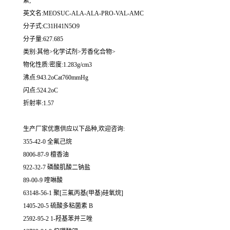
素;
英文名:MEOSUC-ALA-ALA-PRO-VAL-AMC
分子式:C31H41N5O9
分子量:627.685
类别:其他>化学试剂>芳香化合物>
物化性质:密度:1.283g/cm3
沸点:943.2oCat760mmHg
闪点:524.2oC
折射率:1.57
生产厂家优惠供应以下品种,欢迎咨询:
355-42-0 全氟己烷
8006-87-9 檀香油
922-32-7 磷酸肌酸二钠盐
89-00-9 喹啉酸
63148-56-1 聚[三氟丙基(甲基)硅氧烷]
1405-20-5 硫酸多粘菌素 B
2592-95-2 1-羟基苯并三唑