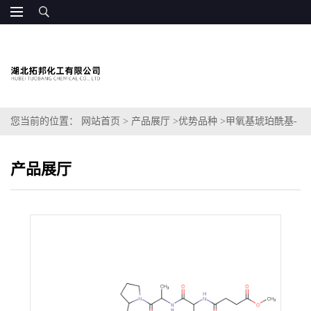
您当前的位置：
网站首页
>
产品展厅
>
优势品种
>
甲氧基琥珀酰基-
丙氨酰-丙氨酰-脯氨酰-缬氨酸-7-氨基-4-甲基香豆素
产品展厅