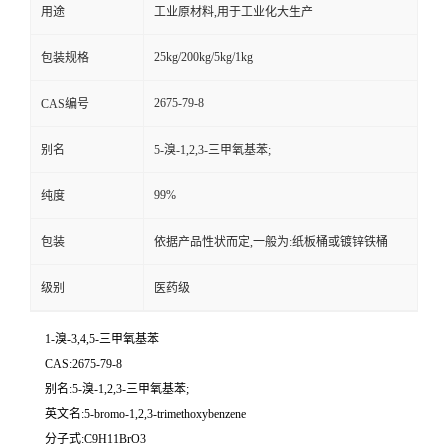
用途
工业原材料,用于工业化大生产
25kg/200kg/5kg/1kg
包装规格
2675-79-8
CAS编号
别名
5-溴-1,2,3-三甲氧基苯;
99%
纯度
包装
依据产品性状而定,一般为:纸板桶或镀锌铁桶
级别
医药级
1-溴-3,4,5-三甲氧基苯
CAS:2675-79-8
别名:5-溴-1,2,3-三甲氧基苯;
英文名:5-bromo-1,2,3-trimethoxybenzene
分子式:C9H11BrO3