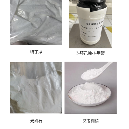
特丁净
3-环己烯-1-甲醇
光卤石
艾考糊精