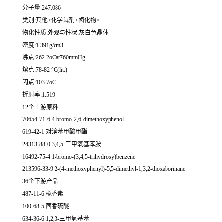
分子量:247.086
类别:其他>化学试剂>卤化物>
物化性质:外观与性状:灰白色晶体
密度:1.391g/cm3
沸点:262.2oCat760mmHg
熔点:78-82 °C(lit.)
闪点:103.7oC
折射率:1.519
12个上游原料
70654-71-6 4-bromo-2,6-dimethoxyphenol
619-42-1 对溴苯甲酸甲酯
24313-88-0 3,4,5-三甲氧基苯胺
16492-75-4 1-bromo-(3,4,5-trihydroxy)benzene
213596-33-9 2-(4-methoxyphenyl)-5,5-dimethyl-1,3,2-dioxaborinane
36个下游产品
487-11-6 榄香素
100-68-5 茴香硫醚
634-36-6 1,2,3-三甲氧基苯