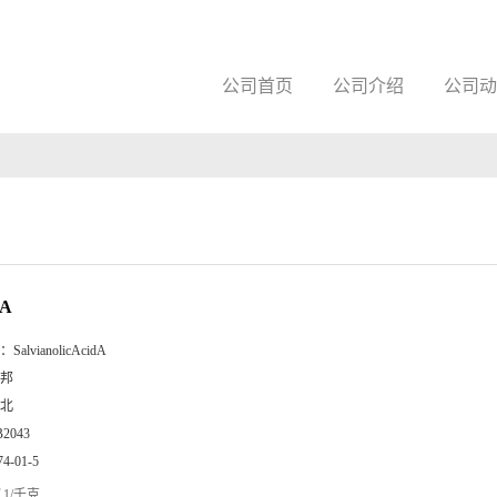
公司首页
公司介绍
公司动
A
：
SalvianolicAcidA
邦
北
B2043
74-01-5
1/千克