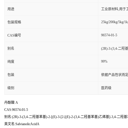
用途
工业原材料,用于
25kg/200kg/5kg/1k
包装规格
96574-01-5
CAS编号
别名
(2R)-3-(3,4-
99%
纯度
包装
依据产品性状而定
级别
医药级
丹酚酸 A
CAS:96574-01-5
别名:(2R)-3-(3,4-二羟基苯基)-2-[(E)-3-[2-[(E)-2-(3,4-二羟基苯基)乙烯基]-3,
英文名:SalvianolicAcidA