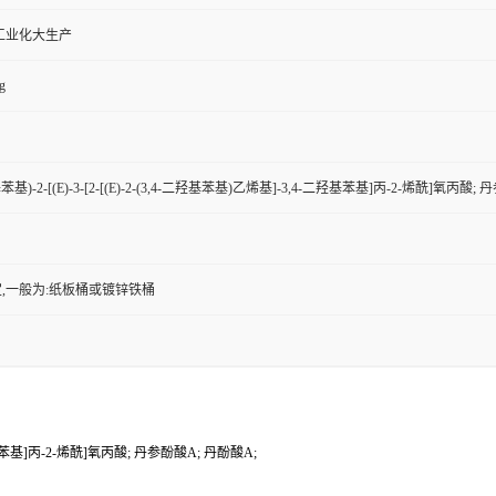
工业化大生产
g
二羟基苯基)-2-[(E)-3-[2-[(E)-2-(3,4-二羟基苯基)乙烯基]-3,4-二羟基苯基]丙-2-烯酰]氧丙酸
,一般为:纸板桶或镀锌铁桶
4-二羟基苯基]丙-2-烯酰]氧丙酸; 丹参酚酸A; 丹酚酸A;