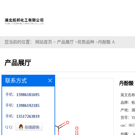
您当前的位置：
网站首页
>
产品展厅
>
优势品种
>
丹酚酸 A
产品展厅
联系方式
丹酚酸 
手机：
13986181695
英文名称
品牌：
拓
手机：
13986192185
产地：
湖
手机：
13517263819
货号：
T
cas：
965
Q Q：
价格：
￥