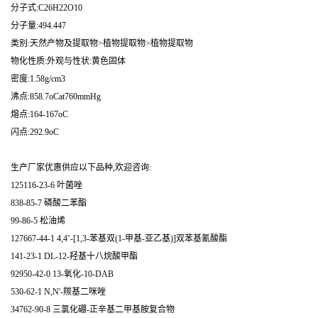
分子式:C26H22O10
分子量:494.447
类别:天然产物及提取物>植物提取物>植物提取物
物化性质:外观与性状:黄色固体
密度:1.58g/cm3
沸点:858.7oCat760mmHg
熔点:164-167oC
闪点:292.9oC
生产厂家优惠供应以下品种,欢迎咨询:
125116-23-6 叶菌唑
838-85-7 磷酸二苯酯
99-86-5 松油烯
127667-44-1 4,4’-[1,3-苯基双(1-甲基-亚乙基)]双苯基氰酸酯
141-23-1 DL-12-羟基十八烷酸甲酯
92950-42-0 13-氧化-10-DAB
530-62-1 N,N'-羰基二咪唑
34762-90-8 三氯化硼-正辛基二甲基胺复合物