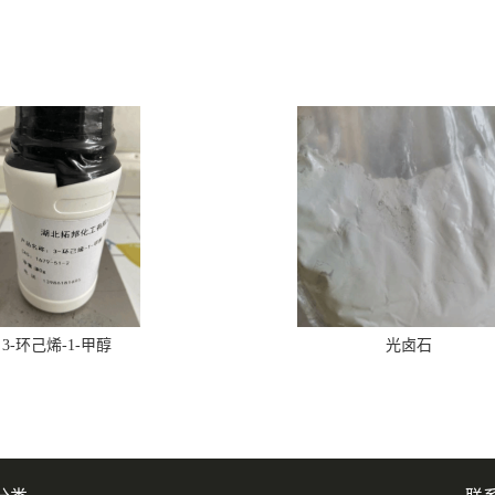
3-环己烯-1-甲醇
光卤石