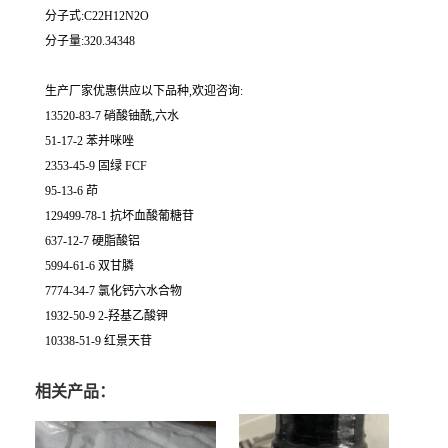
分子式:C22H12N2O
分子量:320.34348
生产厂家优惠供应以下品种,欢迎咨询:
13520-83-7 硝酸铀酰,六水
51-17-2 苯并咪唑
2353-45-9 固绿 FCF
95-13-6 茚
129499-78-1 抗坏血酸葡糖苷
637-12-7 硬脂酸铝
5994-61-6 双甘膦
7774-34-7 氯化钙六水合物
1932-50-9 2-羟基乙酸钾
10338-51-9 红景天苷
相关产品：