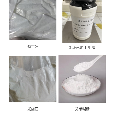
特丁净
3-环己烯-1-甲醇
光卤石
艾考糊精