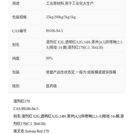
用途
工业原材料,用于工业化大生产
25kg/200kg/5kg/1kg
包装规格
89106-94-5
CAS编号
溶剂红 E2G;透明红A2G;14H-苯并[4,5]异喹啉[2,1-
别名
A]哌啶-14-酮;溶剂红179(C.I. 564150)
99%
纯度
包装
依据产品性状而定,一般为:纸板桶或镀锌铁桶
级别
医药级
溶剂红179
CAS:89106-94-5
别名:溶剂红 E2G;透明红A2G;14H-苯并[4,5]异喹啉[2,1-A]哌啶-14-酮;溶
剂红179(C.I. 564150)
英文名:Solvent Red 179