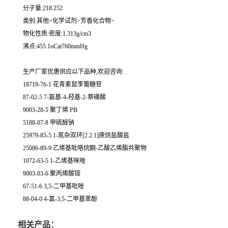
分子量:218.252
类别:其他>化学试剂>芳香化合物>
物化性质:密度:1.313g/cm3
沸点:455.1oCat760mmHg
生产厂家优惠供应以下品种,欢迎咨询:
18719-76-1 花青素鼠李葡糖苷
87-02-5 7-氨基-4-羟基-2-萘磺酸
9003-28-5 聚丁烯 PB
5188-07-8 甲硫醇钠
25979-85-5 1-氮杂双环[2.2.1]庚烷盐酸盐
25086-89-9 乙烯基吡咯烷酮-乙酸乙烯酯共聚物
1072-63-5 1-乙烯基咪唑
9003-03-6 聚丙烯酸铵
67-51-6 3,5-二甲基吡唑
88-04-0 4-氯-3,5-二甲基苯酚
相关产品：