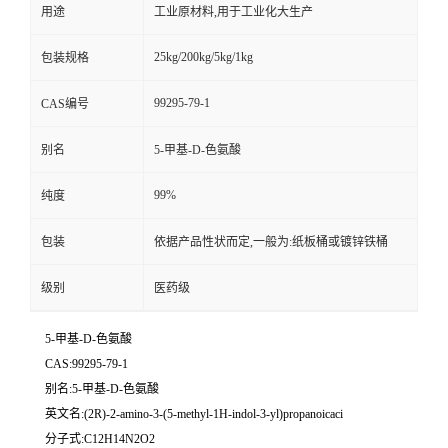
用途
工业原材料,用于工业化大生产
25kg/200kg/5kg/1kg
包装规格
99295-79-1
CAS编号
别名
5-甲基-D-色氨酸
99%
纯度
包装
依据产品性状而定,一般为:纸板桶或镀锌铁桶
级别
医药级
5-甲基-D-色氨酸
CAS:99295-79-1
别名:5-甲基-D-色氨酸
英文名:(2R)-2-amino-3-(5-methyl-1H-indol-3-yl)propanoicaci
分子式:C12H14N2O2