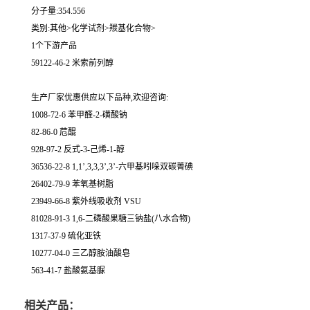
分子量:354.556
类别:其他>化学试剂>羰基化合物>
1个下游产品
59122-46-2 米索前列醇
生产厂家优惠供应以下品种,欢迎咨询:
1008-72-6 苯甲醛-2-磺酸钠
82-86-0 苊醌
928-97-2 反式-3-己烯-1-醇
36536-22-8 1,1’,3,3,3’,3’-六甲基吲哚双碳菁碘
26402-79-9 苯氧基树脂
23949-66-8 紫外线吸收剂 VSU
81028-91-3 1,6-二磷酸果糖三钠盐(八水合物)
1317-37-9 硫化亚铁
10277-04-0 三乙醇胺油酸皂
563-41-7 盐酸氨基脲
相关产品：