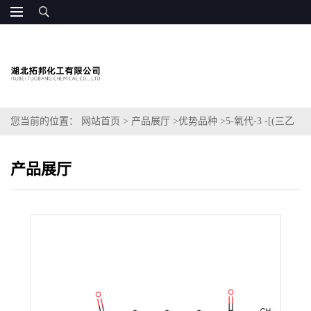
您当前的位置：
网站首页
>
产品展厅
>
优势品种
>
5-氧代-3 -[(三乙
基硅烷基)氧基)-1-环戊烯-1-庚酸甲酯
产品展厅