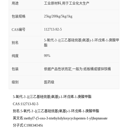
用途
工业原材料,用于工业化大生产
25kg/200kg/5kg/1kg
包装规格
112713-92-5
CAS编号
5-氧代-3 -[(三乙基硅烷基)氧基)-1-环戊烯-1-庚酸甲
别名
酯
99%
纯度
包装
依据产品性状而定,一般为:纸板桶或镀锌铁桶
级别
医药级
5-氧代-3 -[(三乙基硅烷基)氧基)-1-环戊烯-1-庚酸甲酯
CAS:112713-92-5
别名:5-氧代-3 -[(三乙基硅烷基)氧基)-1-环戊烯-1-庚酸甲酯
英文名:methyl7-(5-oxo-3-triethylsilyloxycyclopenten-1-yl)heptanoate
分子式:C19H34O4Si