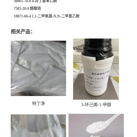
38861-78-8 4-异丁基苯乙酮
7585-20-8 醋酸锆
18871-66-4 1,1-二甲氧基-N,N-二甲基乙胺
相关产品：
特丁净
3-环己烯-1-甲醇