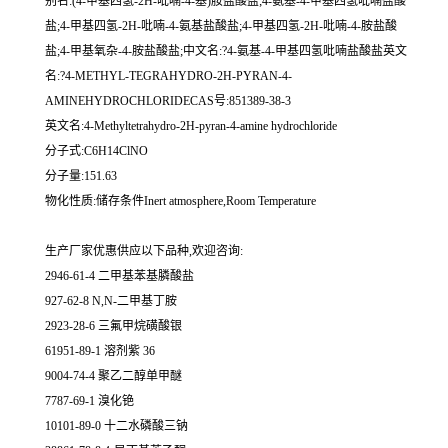
别名:(4-甲基四氢-2H-吡喃-4-基)胺盐酸盐;4-氨基-4-甲基四氢吡喃盐酸
盐;4-甲基四氢-2H-吡喃-4-氨基盐酸盐;4-甲基四氢-2H-吡喃-4-胺盐酸
盐;4-甲基氧杂-4-胺盐酸盐;中文名:?4-氨基-4-甲基四氢吡喃盐酸盐英文
名:?4-METHYL-TEGRAHYDRO-2H-PYRAN-4-
AMINEHYDROCHLORIDECAS号:851389-38-3
英文名:4-Methyltetrahydro-2H-pyran-4-amine hydrochloride
分子式:C6H14ClNO
分子量:151.63
物化性质:储存条件Inert atmosphere,Room Temperature
生产厂家优惠供应以下品种,欢迎咨询:
2946-61-4 二甲基苯基膦酸盐
927-62-8 N,N-二甲基丁胺
2923-28-6 三氟甲烷磺酸银
61951-89-1 溶剂紫 36
9004-74-4 聚乙二醇单甲醚
7787-69-1 溴化铯
10101-89-0 十二水磷酸三钠