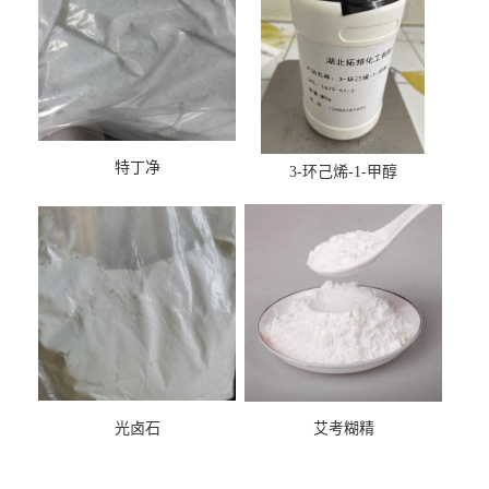
特丁净
3-环己烯-1-甲醇
光卤石
艾考糊精