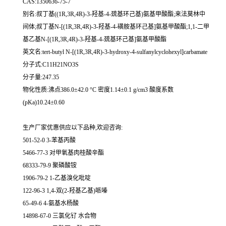
CAS:1350636-75-7
别名:叔丁基((1R,3R,4R)-3-羟基-4-巯基环己基)氨基甲酸酯;来法莫林中
间体;叔丁基N-[(1R,3R,4R)-3-羟基-4-磺胺基环己基]氨基甲酸酯;1,1-二甲
基乙基N-[(1R,3R,4R)-3-羟基-4-巯基环己基]氨基甲酸酯
英文名:tert-butyl N-[(1R,3R,4R)-3-hydroxy-4-sulfanylcyclohexyl]carbamate
分子式:C11H21NO3S
分子量:247.35
物化性质:沸点386.0±42.0 °C 密度1.14±0.1 g/cm3 酸度系数
(pKa)10.24±0.60
生产厂家优惠供应以下品种,欢迎咨询:
501-52-0 3-苯基丙酸
5466-77-3 对甲氧基肉桂酸辛酯
68333-79-9 聚磷酸铵
1906-79-2 1-乙基溴化吡啶
122-96-3 1,4-双(2-羟基乙基)哌嗪
65-49-6 4-氨基水杨酸
14898-67-0 三氯化钌 水合物