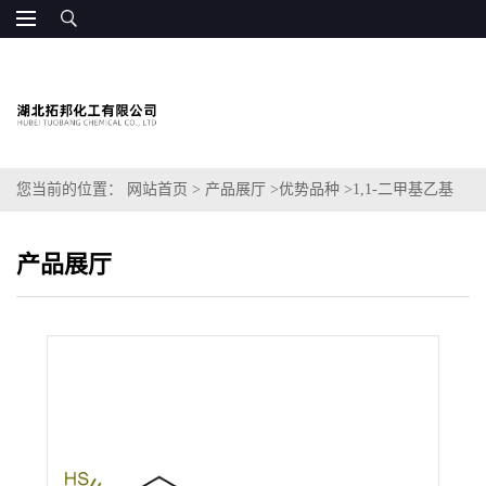
您当前的位置：
网站首页
>
产品展厅
>
优势品种
>
1,1-二甲基乙基
N-[(1R,3R,4R)-3-羟基-4-巯基环己基]氨基甲酸酯
产品展厅