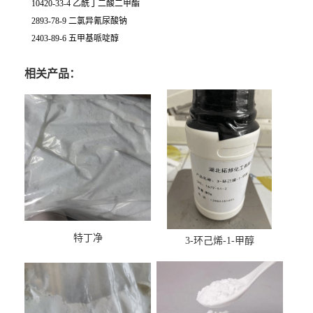
10420-33-4 乙酰丁二酸二甲酯
2893-78-9 二氯异氰尿酸钠
2403-89-6 五甲基哌啶醇
相关产品：
特丁净
3-环己烯-1-甲醇