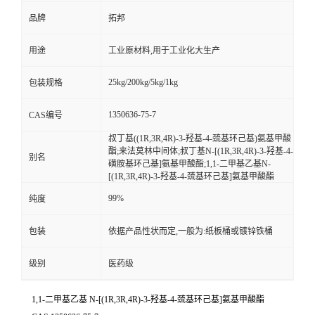
品牌
拓邦
用途
工业原材料,用于工业化大生产
25kg/200kg/5kg/1kg
包装规格
1350636-75-7
CAS编号
叔丁基((1R,3R,4R)-3-羟基-4-巯基环己基)氨基甲酸
酯;来法莫林中间体;叔丁基N-[(1R,3R,4R)-3-羟基-4-
别名
磺胺基环己基]氨基甲酸酯;1,1-二甲基乙基N-
[(1R,3R,4R)-3-羟基-4-巯基环己基]氨基甲酸酯
99%
纯度
包装
依据产品性状而定,一般为:纸板桶或镀锌铁桶
级别
医药级
1,1-二甲基乙基 N-[(1R,3R,4R)-3-羟基-4-巯基环己基]氨基甲酸酯